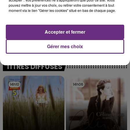
pouvez mettre à jour vos choix, ou retirer votre consentement à tout
moment via le lien "Gérer les cookies" situé en bas de chaque page.
Accepter et fermer
LE MAGASIN JOUÉCLUB DE REIMS FERME
SES PORTES
Gérer mes choix
C'était l'une des institutions du centre-ville
rémois. Le magasin JouéClub est contraint de
fermer ses portes.
TITRES DIFFUSÉS
14h10
14h10
14h06
14h06