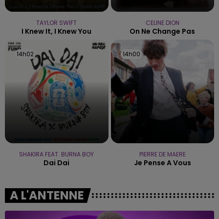
TAYLOR SWIFT
CELINE DION
I Knew It, I Knew You
On Ne Change Pas
14h02
14h02
14h00
14h00
SHAKIRA FEAT. BURNA BOY
PIERRE DE MAERE
Dai Dai
Je Pense A Vous
A L'ANTENNE