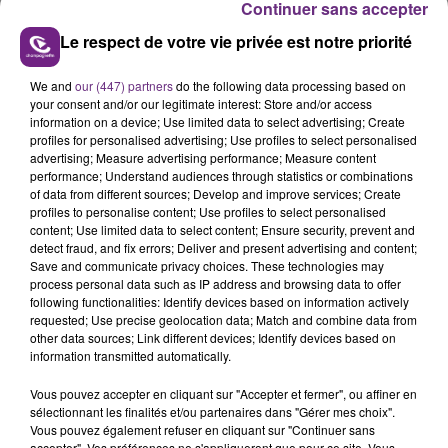
Continuer sans accepter
Le respect de votre vie privée est notre priorité
We and
our (447) partners
do the following data processing based on
FIL D'ACTUS
your consent and/or our legitimate interest: Store and/or access
information on a device; Use limited data to select advertising; Create
profiles for personalised advertising; Use profiles to select personalised
advertising; Measure advertising performance; Measure content
performance; Understand audiences through statistics or combinations
of data from different sources; Develop and improve services; Create
profiles to personalise content; Use profiles to select personalised
content; Use limited data to select content; Ensure security, prevent and
detect fraud, and fix errors; Deliver and present advertising and content;
Save and communicate privacy choices. These technologies may
process personal data such as IP address and browsing data to offer
following functionalities: Identify devices based on information actively
LA CENTRALE NUCLÉAIRE DE CHOOZ
requested; Use precise geolocation data; Match and combine data from
TOUJOURS À L'ARRÊT
other data sources; Link different devices; Identify devices based on
information transmitted automatically.
Cela fait déjà une semaine que la centrale
nucléaire ardennaise est à l'arrêt. Une situation
Vous pouvez accepter en cliquant sur "Accepter et fermer", ou affiner en
justifiée par la sécheresse intense qui est toujours
sélectionnant les finalités et/ou partenaires dans "Gérer mes choix".
Vous pouvez également refuser en cliquant sur "Continuer sans
présente.
accepter". Vos préférences ne s'appliqueront que pour ce site. Vous