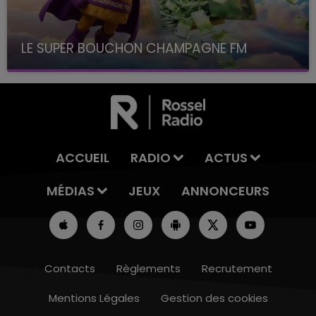
LE SUPER BOUCHON CHAMPAGNE FM
avec La Famille Champagne FM, à 8H10
ACCUEIL
RADIO
ACTUS
MÉDIAS
JEUX
ANNONCEURS
Contacts
Règlements
Recrutement
Mentions Légales
Gestion des cookies