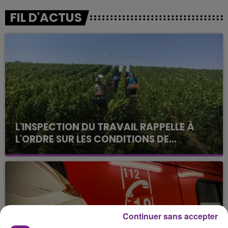
FIL D'ACTUS
L'INSPECTION DU TRAVAIL RAPPELLE À
L'ORDRE SUR LES CONDITIONS DE...
Alors que les dates de début des vendange 2026
s'est avéré être plus précoce que prévu,
l'inspection du Travail en profite pour rappeler
les conditions de...
Continuer sans accepter