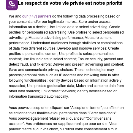
Le respect de votre vie privée est notre priorité
UN FEU DE REMORQUE BLOQUE LA
We and
our (447) partners
do the following data processing based on
CIRCULATION DANS LES ARDENNES
your consent and/or our legitimate interest: Store and/or access
information on a device; Use limited data to select advertising; Create
Un feu de remorque s'est déclaré ce mercredi en
profiles for personalised advertising; Use profiles to select personalised
fin de matinée sur l'A34.
advertising; Measure advertising performance; Measure content
performance; Understand audiences through statistics or combinations
TITRES DIFFUSÉS
of data from different sources; Develop and improve services; Create
profiles to personalise content; Use profiles to select personalised
content; Use limited data to select content; Ensure security, prevent and
detect fraud, and fix errors; Deliver and present advertising and content;
18h56
18h56
18h54
18h54
Save and communicate privacy choices. These technologies may
process personal data such as IP address and browsing data to offer
following functionalities: Identify devices based on information actively
requested; Use precise geolocation data; Match and combine data from
other data sources; Link different devices; Identify devices based on
information transmitted automatically.
Vous pouvez accepter en cliquant sur "Accepter et fermer", ou affiner en
sélectionnant les finalités et/ou partenaires dans "Gérer mes choix".
Vous pouvez également refuser en cliquant sur "Continuer sans
accepter". Vos préférences ne s'appliqueront que pour ce site. Vous
INDOCHINE
ROSE & BRUNO MARS
pouvez mettre à jour vos choix, ou retirer votre consentement à tout