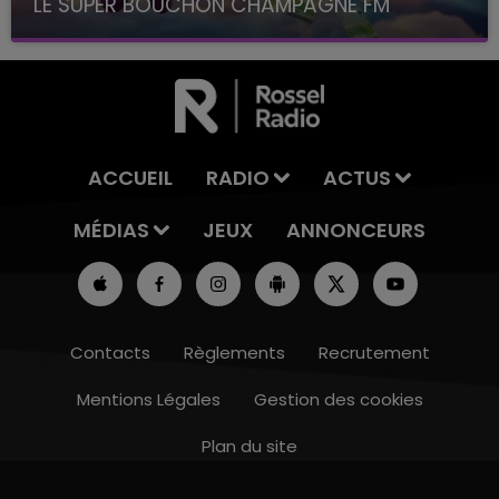
LE SUPER BOUCHON CHAMPAGNE FM
avec La Famille Champagne FM, à 8H10
ACCUEIL
RADIO
ACTUS
MÉDIAS
JEUX
ANNONCEURS
Contacts
Règlements
Recrutement
Mentions Légales
Gestion des cookies
Plan du site
19h15 - 20h00
LA RADIO POP