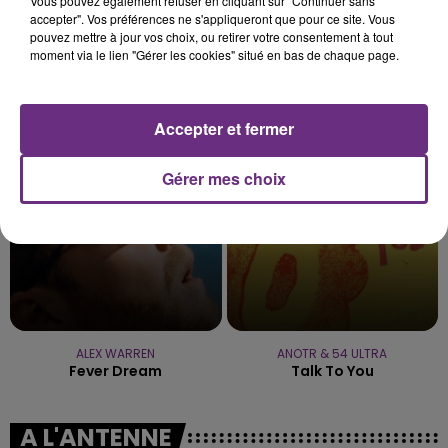
Vous pouvez également refuser en cliquant sur "Continuer sans
accepter". Vos préférences ne s'appliqueront que pour ce site. Vous
pouvez mettre à jour vos choix, ou retirer votre consentement à tout
moment via le lien "Gérer les cookies" situé en bas de chaque page.
TAYLOR SWIFT
DANIEL POWTER
Elizabeth Taylor
Bad Day
Accepter et fermer
18h01
18h01
17h58
17h58
Gérer mes choix
ALEX WARREN
ANOTR & 54 ULTRA
Fever Dream
Talk To You
A L'ANTENNE