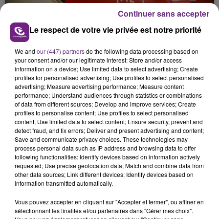
l'inspection du Travail en profite pour rappeler
les conditions de...
Continuer sans accepter
Le respect de votre vie privée est notre priorité
We and
our (447) partners
do the following data processing based on
your consent and/or our legitimate interest: Store and/or access
information on a device; Use limited data to select advertising; Create
UN FEU DE REMORQUE BLOQUE LA
profiles for personalised advertising; Use profiles to select personalised
CIRCULATION DANS LES ARDENNES
advertising; Measure advertising performance; Measure content
performance; Understand audiences through statistics or combinations
Un feu de remorque s'est déclaré ce mercredi en
of data from different sources; Develop and improve services; Create
fin de matinée sur l'A34.
profiles to personalise content; Use profiles to select personalised
content; Use limited data to select content; Ensure security, prevent and
TITRES DIFFUSÉS
detect fraud, and fix errors; Deliver and present advertising and content;
Save and communicate privacy choices. These technologies may
process personal data such as IP address and browsing data to offer
following functionalities: Identify devices based on information actively
18h08
18h08
18h04
18h04
requested; Use precise geolocation data; Match and combine data from
other data sources; Link different devices; Identify devices based on
information transmitted automatically.
Vous pouvez accepter en cliquant sur "Accepter et fermer", ou affiner en
sélectionnant les finalités et/ou partenaires dans "Gérer mes choix".