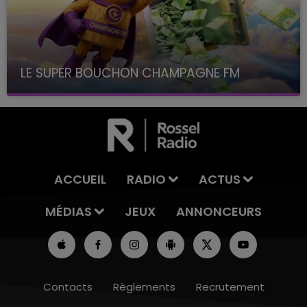
LE SUPER BOUCHON CHAMPAGNE FM
avec La Famille Champagne FM, à 8H10
ACCUEIL
RADIO
ACTUS
MÉDIAS
JEUX
ANNONCEURS
Contacts
Règlements
Recrutement