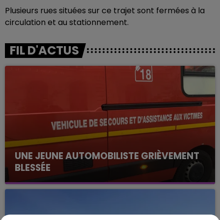
Plusieurs rues situées sur ce trajet sont fermées à la
circulation et au stationnement.
FIL D'ACTUS
UNE JEUNE AUTOMOBILISTE GRIÈVEMENT
BLESSÉE
Une automobiliste s'est retrouvée piégée dans
son véhicule après une collision avec un poids
lourd. Très grièvement blessée, la jeune femme
de 20 ans a été...