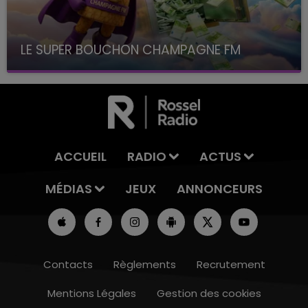
LE SUPER BOUCHON CHAMPAGNE FM
avec La Famille Champagne FM, à 8H10
ACCUEIL
RADIO
ACTUS
MÉDIAS
JEUX
ANNONCEURS
Contacts
Règlements
Recrutement
Mentions Légales
Gestion des cookies