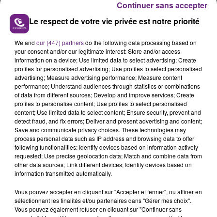
Continuer sans accepter
Le respect de votre vie privée est notre priorité
We and
our (447) partners
do the following data processing based on
your consent and/or our legitimate interest: Store and/or access
SI TOUT LE MONDE FAIT ÇA, MOI L'ANNÉE
information on a device; Use limited data to select advertising; Create
PROCHAINE JE VENDANGE EN...
profiles for personalised advertising; Use profiles to select personalised
advertising; Measure advertising performance; Measure content
La vendange en Champagne a débuté ce jeudi 6
performance; Understand audiences through statistics or combinations
août dans la commune de Montgueux (Aube). Du
of data from different sources; Develop and improve services; Create
profiles to personalise content; Use profiles to select personalised
jamais vu !
TITRES DIFFUSÉS
content; Use limited data to select content; Ensure security, prevent and
detect fraud, and fix errors; Deliver and present advertising and content;
Save and communicate privacy choices. These technologies may
process personal data such as IP address and browsing data to offer
9h43
9h43
9h40
9h40
following functionalities: Identify devices based on information actively
requested; Use precise geolocation data; Match and combine data from
other data sources; Link different devices; Identify devices based on
information transmitted automatically.
Vous pouvez accepter en cliquant sur "Accepter et fermer", ou affiner en
sélectionnant les finalités et/ou partenaires dans "Gérer mes choix".
Vous pouvez également refuser en cliquant sur "Continuer sans