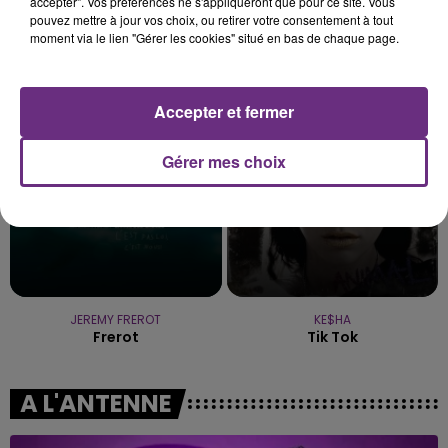
accepter". Vos préférences ne s'appliqueront que pour ce site. Vous
pouvez mettre à jour vos choix, ou retirer votre consentement à tout
moment via le lien "Gérer les cookies" situé en bas de chaque page.
BOULEVARD DES AIRS
JENNIFER LOPEZ & DAVID GUETTA
Bruxelles
Save Me Tonight
Accepter et fermer
9h32
9h32
9h29
9h29
Gérer mes choix
JEREMY FREROT
KE$HA
Frerot
Tik Tok
A L'ANTENNE