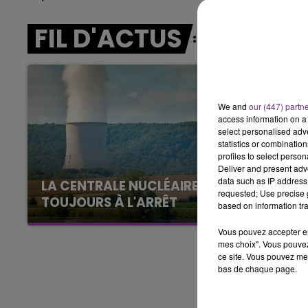
16h00 - 20h00
FIL D'ACTUS
LE WEEK-END CHAMPAGNE FM
We and
our (447) partn
access information on a 
select personalised ad
statistics or combinatio
profiles to select person
Deliver and present adv
data such as IP address 
LA CENTRALE NUCLÉAIRE DE CHOOZ
requested; Use precise g
TOUJOURS À L'ARRÊT
based on information tra
Cela fait déjà une semaine que la centrale
Vous pouvez accepter en 
nucléaire ardennaise est à l'arrêt. Une situation
mes choix". Vous pouvez
justifiée par la sécheresse intense qui est
ce site. Vous pouvez met
toujours présente.
bas de chaque page.