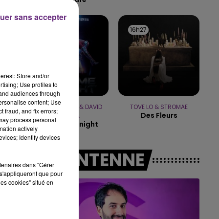
uer sans accepter
16h00 - 20h00
LE WEEK-END CHAMPAGNE FM
16h33
16h33
16h27
16h27
erest: Store and/or
tising; Use profiles to
tand audiences through
personalise content; Use
JENNIFER LOPEZ & DAVID
TOVE LO & STROMAE
 fraud, and fix errors;
Des Fleurs
GUETTA
 may process personal
Save Me Tonight
mation actively
vices; Identify devices
A L'ANTENNE
rtenaires dans "Gérer
s'appliqueront que pour
les cookies" situé en