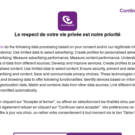
Contin
7h00 - 12h00
LE WEEK-END CHAMPAGNE FM
Le respect de votre vie privée est notre priorité
ers
do the following data processing based on your consent and/or our legitimate int
device; Use limited data to select advertising; Create profiles for personalised adver
vertising; Measure advertising performance; Measure content performance; Unders
ns of data from different sources; Develop and improve services; Create profiles to 
alised content; Use limited data to select content; Ensure security, prevent and detect
ertising and content; Save and communicate privacy choices. These technologies
and browsing data to offer following functionalities: Identify devices based on infor
LE MAGASIN JOUÉCLUB DE REIMS FERME
eolocation data; Match and combine data from other data sources; Link different de
SES PORTES
nsmitted automatically.
C'était l'une des institutions du centre-ville
cliquant sur "Accepter et fermer", ou affiner en sélectionnant les finalités et/ou pa
rémois. Le magasin JouéClub est contraint de
 également refuser en cliquant sur "Continuer sans accepter". Vos préférences ne 
fermer ses portes.
tre à jour vos choix, ou retirer votre consentement à tout moment via le lien "Gérer 