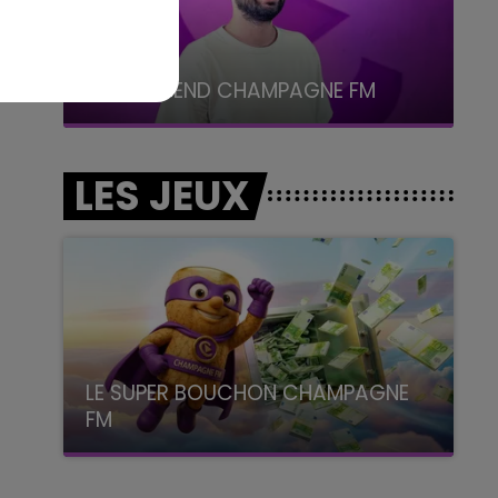
16h00 - 20h00
LE WEEK-END CHAMPAGNE FM
LES JEUX
LE SUPER BOUCHON CHAMPAGNE
FM
avec La Famille Champagne FM, à 8H10