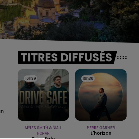
TITRES DIFFUSÉS
16h39
16h39
16h36
16h36
un
MYLES SMITH & NIALL
PIERRE GARNIER
L'horizon
HORAN
Drive Safe