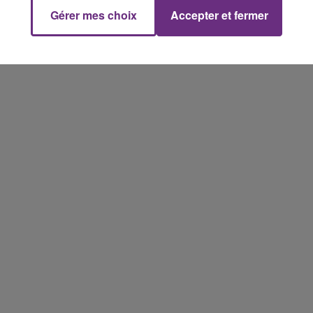
Gérer mes choix
Accepter et fermer
7h00 - 12h00
M
LE WEEK-END CHAMPAGNE FM