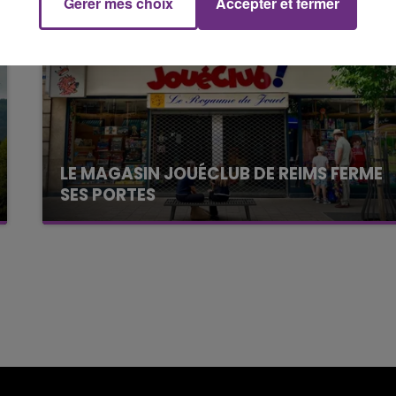
Gérer mes choix
Accepter et fermer
7h00 - 11h00
FM
BEST OF
LE MAGASIN JOUÉCLUB DE REIMS FERME
SES PORTES
C'était l'une des institutions du centre-ville
rémois. Le magasin JouéClub est contraint de
fermer ses portes.