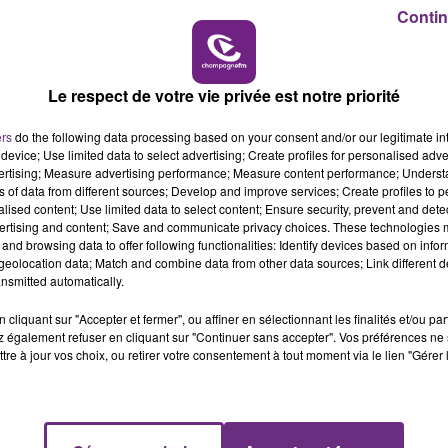
Contin
11h00 - 16h00
LE WEEK-END CHAMPAGNE FM
Le respect de votre vie privée est notre priorité
ers
do the following data processing based on your consent and/or our legitimate int
device; Use limited data to select advertising; Create profiles for personalised adver
vertising; Measure advertising performance; Measure content performance; Unders
ns of data from different sources; Develop and improve services; Create profiles to 
alised content; Use limited data to select content; Ensure security, prevent and detect
ertising and content; Save and communicate privacy choices. These technologies
and browsing data to offer following functionalities: Identify devices based on infor
eolocation data; Match and combine data from other data sources; Link different de
nsmitted automatically.
uvent acceuillir cinq à six félins et ont été construits pou
nes handicapées intellectuelles du Nord-Pas-De-Calais. U
cliquant sur "Accepter et fermer", ou affiner en sélectionnant les finalités et/ou pa
le des habitants de la commune !
 également refuser en cliquant sur "Continuer sans accepter". Vos préférences ne 
tre à jour vos choix, ou retirer votre consentement à tout moment via le lien "Gérer 