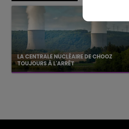
16h00 - 20h00
agne FM
Le Week-end Champagne 
LA CENTRALE NUCLÉAIRE DE CHOOZ
TOUJOURS À L'ARRÊT
Cela fait déjà une semaine que la centrale
nucléaire ardennaise est à l'arrêt. Une situation
justifiée par la sécheresse intense qui est
toujours présente.