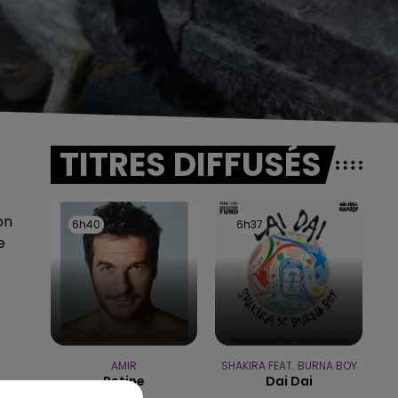
TITRES DIFFUSÉS
on
6h40
6h40
6h37
6h37
e
AMIR
SHAKIRA FEAT. BURNA BOY
Retine
Dai Dai