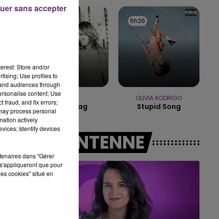
uer sans accepter
16h00 - 20h00
6h30
6h30
6h26
6h26
LE WEEK-END CHAMPAGNE FM
erest: Store and/or
tising; Use profiles to
tand audiences through
personalise content; Use
DIDO
OLIVIA RODRIGO
 fraud, and fix errors;
White Flag
Stupid Song
 may process personal
mation actively
vices; Identify devices
A L'ANTENNE
r
ne
rtenaires dans "Gérer
s'appliqueront que pour
les cookies" situé en