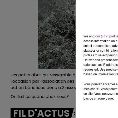
7h00 - 11h00
BEST OF
We and
our (447) partn
access information on a 
select personalised ad
statistics or combinatio
profiles to select person
Deliver and present adv
data such as IP address 
requested; Use precise g
based on information tra
Les petits abris qui ressemble à des niches en bois pe
l'occasion par l'association des parents de person
Vous pouvez accepter en 
action bénéfique donc à 2 associations et l'ensemb
mes choix". Vous pouvez
ce site. Vous pouvez met
On fait ça quand chez nous?
bas de chaque page.
FIL D'ACTUS