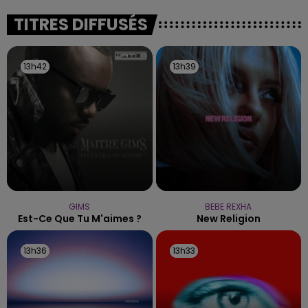
fermer ses portes.
TITRES DIFFUSÉS
13h42
13h42
13h39
13h39
GIMS
BEBE REXHA
Est-Ce Que Tu M'aimes ?
New Religion
13h36
13h36
13h33
13h33