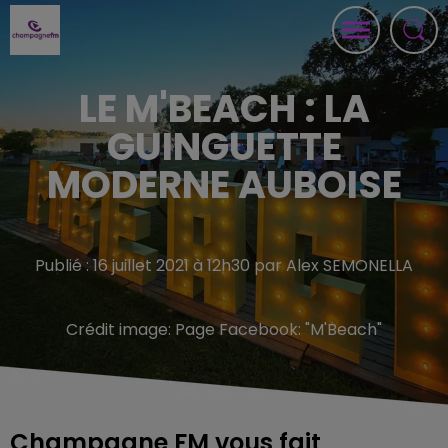
LE M'BEACH : LA
GUINGUETTE
MODERNE AUBOISE
Publié : 16 juillet 2021 à 12h30 par Alex SEMONELLA
Crédit image:
Page Facebook: "M'Beach"
Champagne FM vous fait