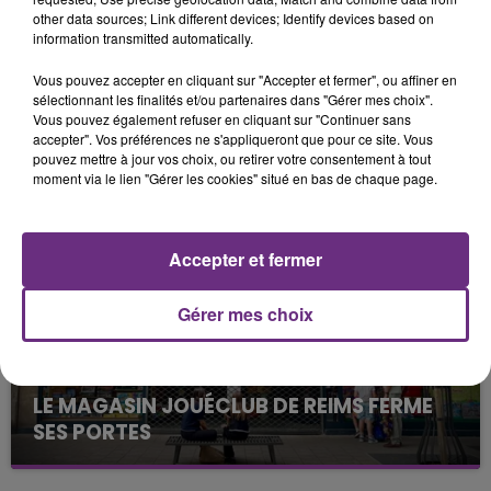
other data sources; Link different devices; Identify devices based on
information transmitted automatically.
Vous pouvez accepter en cliquant sur "Accepter et fermer", ou affiner en
sélectionnant les finalités et/ou partenaires dans "Gérer mes choix".
Vous pouvez également refuser en cliquant sur "Continuer sans
LA CENTRALE NUCLÉAIRE DE CHOOZ
accepter". Vos préférences ne s'appliqueront que pour ce site. Vous
TOUJOURS À L'ARRÊT
pouvez mettre à jour vos choix, ou retirer votre consentement à tout
moment via le lien "Gérer les cookies" situé en bas de chaque page.
Cela fait déjà une semaine que la centrale
nucléaire ardennaise est à l'arrêt. Une situation
justifiée par la sécheresse intense qui est toujours
Accepter et fermer
présente.
Gérer mes choix
LE MAGASIN JOUÉCLUB DE REIMS FERME
SES PORTES
C'était l'une des institutions du centre-ville
rémois. Le magasin JouéClub est contraint de