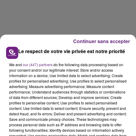
Continuer sans accepter
Le respect de votre vie privée est notre priorité
We and
our (447) partners
do the following data processing based on
your consent and/or our legitimate interest: Store and/or access
information on a device; Use limited data to select advertising; Create
profiles for personalised advertising; Use profiles to select personalised
Retrouvez l'actualité du M'Beach sur sa
page
advertising; Measure advertising performance; Measure content
Facebook
et sur son
site internet
.
performance; Understand audiences through statistics or combinations
of data from different sources; Develop and improve services; Create
profiles to personalise content; Use profiles to select personalised
FIL D'ACTUS
content; Use limited data to select content; Ensure security, prevent and
detect fraud, and fix errors; Deliver and present advertising and content;
Save and communicate privacy choices. These technologies may
process personal data such as IP address and browsing data to offer
following functionalities: Identify devices based on information actively
requested; Use precise geolocation data; Match and combine data from