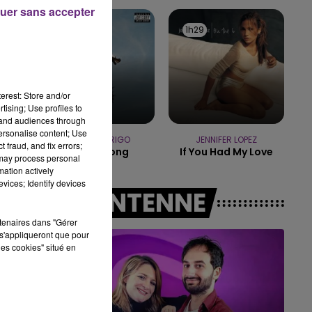
uer sans accepter
14h00 - 15h00
1h32
1h32
1h29
1h29
LA RADIO POP
erest: Store and/or
tising; Use profiles to
tand audiences through
personalise content; Use
OLIVIA RODRIGO
JENNIFER LOPEZ
 fraud, and fix errors;
Stupid Song
If You Had My Love
 may process personal
mation actively
vices; Identify devices
A L'ANTENNE
rtenaires dans "Gérer
s'appliqueront que pour
les cookies" situé en