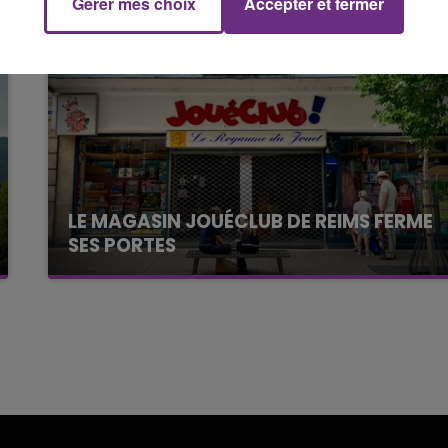
Gérer mes choix
Accepter et fermer
14h00 - 15h00
La Radio Pop
LE MAGASIN JOUÉCLUB DE REIMS FERME
SES PORTES
C'était l'une des institutions du centre-ville
rémois. Le magasin JouéClub est contraint de
fermer ses portes.