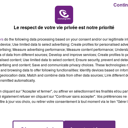
Contin
10h00 - 14h00
LE TICKET DE CAISSE
Le respect de votre vie privée est notre priorité
ers
do the following data processing based on your consent and/or our legitimate int
device; Use limited data to select advertising; Create profiles for personalised adver
vertising; Measure advertising performance; Measure content performance; Unders
ns of data from different sources; Develop and improve services; Create profiles to 
alised content; Use limited data to select content; Ensure security, prevent and detect
ertising and content; Save and communicate privacy choices. These technologies
and browsing data to offer following functionalities: Identify devices based on infor
ement.
eolocation data; Match and combine data from other data sources; Link different de
nsmitted automatically.
 18h.
cliquant sur "Accepter et fermer", ou affiner en sélectionnant les finalités et/ou pa
 l’heure et de la durée.
 également refuser en cliquant sur "Continuer sans accepter". Vos préférences ne 
tre à jour vos choix, ou retirer votre consentement à tout moment via le lien "Gérer 
 euros par personne comprenant également l'accès à un