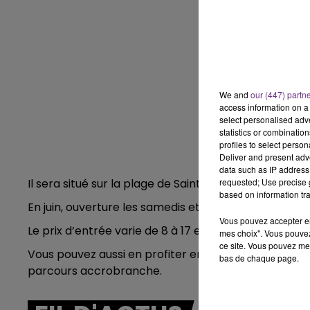
6h00 - 10h00
LA FAMILLE
We and
our (447) partn
access information on a 
select personalised ad
statistics or combinatio
profiles to select person
Deliver and present adv
data such as IP address 
Il sera situé sur la plage de Sainte Marie du Lac Nuis
requested; Use precise g
based on information tra
En juin, ouverture les samedis et dimanches de 14h à
Vous pouvez accepter en 
Le prix d’entrée varie de 8 à 17 euros, en fonction de
mes choix". Vous pouvez
ce site. Vous pouvez met
Vous pouvez aussi en profiter en illimité, pour 28
bas de chaque page.
parcours accrobranche.