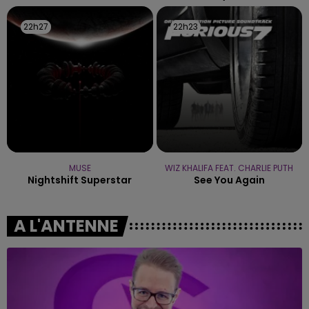
22h27
22h27
22h23
22h23
MUSE
WIZ KHALIFA FEAT. CHARLIE PUTH
Nightshift Superstar
See You Again
A L'ANTENNE