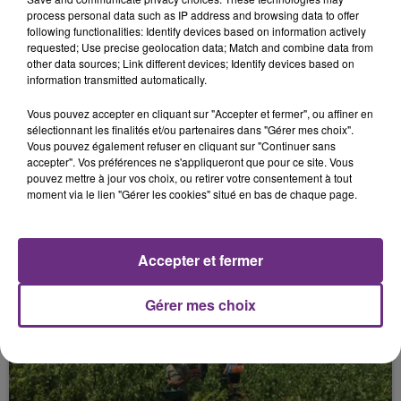
process personal data such as IP address and browsing data to offer
FIL D'ACTUS
following functionalities: Identify devices based on information actively
requested; Use precise geolocation data; Match and combine data from
other data sources; Link different devices; Identify devices based on
information transmitted automatically.
Vous pouvez accepter en cliquant sur "Accepter et fermer", ou affiner en
sélectionnant les finalités et/ou partenaires dans "Gérer mes choix".
Vous pouvez également refuser en cliquant sur "Continuer sans
accepter". Vos préférences ne s'appliqueront que pour ce site. Vous
pouvez mettre à jour vos choix, ou retirer votre consentement à tout
moment via le lien "Gérer les cookies" situé en bas de chaque page.
SI TOUT LE MONDE FAIT ÇA, MOI L'ANNÉE
PROCHAINE JE VENDANGE EN...
La vendange en Champagne a débuté ce jeudi 6
Accepter et fermer
août dans la commune de Montgueux (Aube). Du
jamais vu !
Gérer mes choix