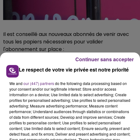
Il est conseillé aux nouveaux abonnés de venir avec
tous les papiers nécessaires pour valider
l'abonnement sur place :
Continuer sans accepter
Pièce d'identité,
Photo d'identité,
Le respect de votre vie privée est notre priorité
Certificat de scolarité (étudiant)
Relevé d'identité Bancaire (prélèvement)
We and
our (447) partners
do the following data processing based on
your consent and/or our legitimate interest: Store and/or access
information on a device; Use limited data to select advertising; Create
Pour les abonnés disposant déjà d'une
carte grand R
il
profiles for personalised advertising; Use profiles to select personalised
advertising; Measure advertising performance; Measure content
est également possible de la recharger à bord du
performance; Understand audiences through statistics or combinations
KIF'Bus
(avec un léger délais de traitement)
. Les
of data from different sources; Develop and improve services; Create
nouveaux abonnés, eux, recevront leur carte
par voie
profiles to personalise content; Use profiles to select personalised
content; Use limited data to select content; Ensure security, prevent and
postale
.
detect fraud, and fix errors; Deliver and present advertising and content;
Save and communicate privacy choices. These technologies may