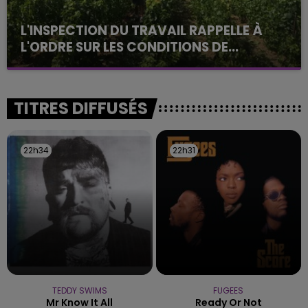
L'INSPECTION DU TRAVAIL RAPPELLE À
L'ORDRE SUR LES CONDITIONS DE...
Alors que les dates de début des vendange 2026
s'est avéré être plus précoce que prévu,
l'inspection du Travail en profite pour rappeler
TITRES DIFFUSÉS
les conditions de...
22h34
22h34
22h31
22h31
TEDDY SWIMS
FUGEES
Mr Know It All
Ready Or Not