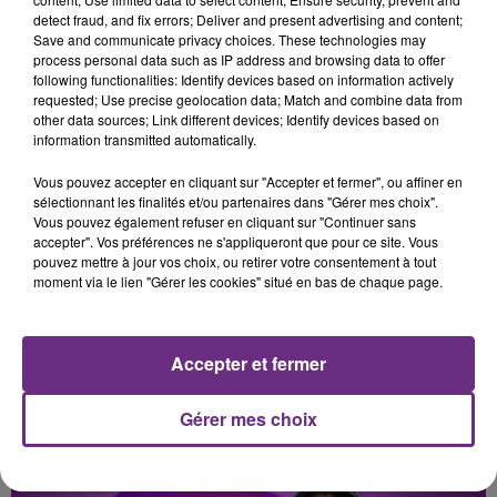
detect fraud, and fix errors; Deliver and present advertising and content;
BRUNO MARS
TEDDY SWIMS
Save and communicate privacy choices. These technologies may
I Just Might
Mr Know It All
process personal data such as IP address and browsing data to offer
following functionalities: Identify devices based on information actively
requested; Use precise geolocation data; Match and combine data from
6h32
6h32
6h28
6h28
other data sources; Link different devices; Identify devices based on
information transmitted automatically.
Vous pouvez accepter en cliquant sur "Accepter et fermer", ou affiner en
sélectionnant les finalités et/ou partenaires dans "Gérer mes choix".
Vous pouvez également refuser en cliquant sur "Continuer sans
accepter". Vos préférences ne s'appliqueront que pour ce site. Vous
pouvez mettre à jour vos choix, ou retirer votre consentement à tout
moment via le lien "Gérer les cookies" situé en bas de chaque page.
ED SHEERAN & JUSTIN BIEBER
INDOCHINE
I Don't Care
Les Nouveaux Soleils
Accepter et fermer
Gérer mes choix
A L'ANTENNE