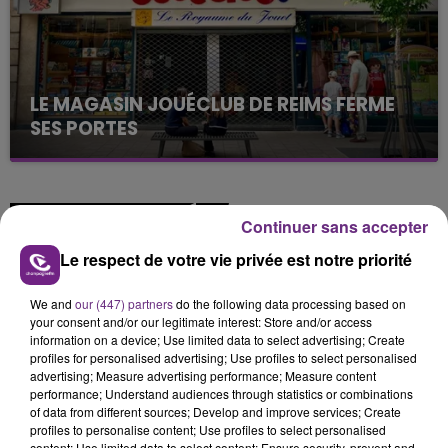
LE MAGASIN JOUÉCLUB DE REIMS FERME
SES PORTES
C'était l'une des institutions du centre-ville
rémois. Le magasin JouéClub est contraint de
fermer ses portes.
TITRES DIFFUSÉS
Continuer sans accepter
Le respect de votre vie privée est notre priorité
6h40
6h40
6h37
6h37
We and
our (447) partners
do the following data processing based on
your consent and/or our legitimate interest: Store and/or access
information on a device; Use limited data to select advertising; Create
profiles for personalised advertising; Use profiles to select personalised
advertising; Measure advertising performance; Measure content
performance; Understand audiences through statistics or combinations
of data from different sources; Develop and improve services; Create
profiles to personalise content; Use profiles to select personalised
content; Use limited data to select content; Ensure security, prevent and