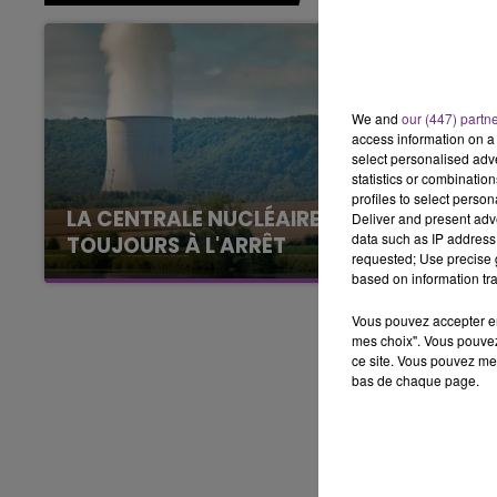
15h00 - 19h00
LE CLUB CHAMPAGNE FM
We and
our (447) partn
access information on a 
select personalised ad
statistics or combinatio
profiles to select person
LA CENTRALE NUCLÉAIRE DE CHOOZ
Deliver and present adv
data such as IP address 
TOUJOURS À L'ARRÊT
requested; Use precise g
Cela fait déjà une semaine que la centrale
based on information tra
nucléaire ardennaise est à l'arrêt. Une situation
Vous pouvez accepter en 
justifiée par la sécheresse intense qui est
mes choix". Vous pouvez
toujours présente.
ce site. Vous pouvez met
bas de chaque page.
19h00 - 19h15
FM
LA POP MACHINE - CHAMPAG