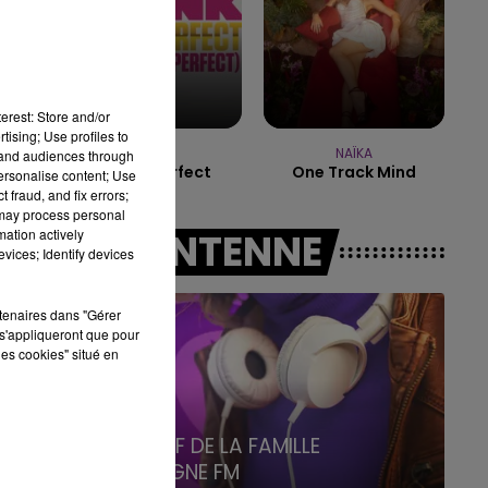
19h15 - 20h00
LA RADIO POP
erest: Store and/or
tising; Use profiles to
P!NK
NAÏKA
tand audiences through
Fuckin' Perfect
One Track Mind
personalise content; Use
 fraud, and fix errors;
 may process personal
mation actively
A L'ANTENNE
vices; Identify devices
rtenaires dans "Gérer
s'appliqueront que pour
les cookies" situé en
5h00 - 6h00
LE BEST OF DE LA FAMILLE
CHAMPAGNE FM