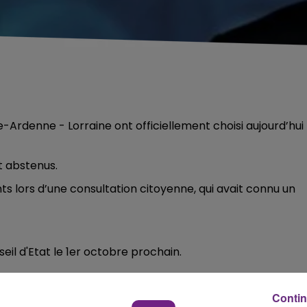
Ardenne - Lorraine ont officiellement choisi aujourd’hui 
nt abstenus.
s lors d’une consultation citoyenne, qui avait connu un
seil d'Etat le 1er octobre prochain.
Contin