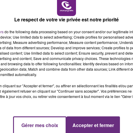
19h00 - 19h15
LA POP MACHINE - CHAMPAGNE FM
Le respect de votre vie privée est notre priorité
ers
do the following data processing based on your consent and/or our legitimate int
device; Use limited data to select advertising; Create profiles for personalised adver
vertising; Measure advertising performance; Measure content performance; Unders
ns of data from different sources; Develop and improve services; Create profiles to 
alised content; Use limited data to select content; Ensure security, prevent and detect
LE MAGASIN JOUÉCLUB DE REIMS FERME
ertising and content; Save and communicate privacy choices. These technologies
and browsing data to offer following functionalities: Identify devices based on infor
SES PORTES
eolocation data; Match and combine data from other data sources; Link different de
C'était l'une des institutions du centre-ville
nsmitted automatically.
rémois. Le magasin JouéClub est contraint de
cliquant sur "Accepter et fermer", ou affiner en sélectionnant les finalités et/ou pa
fermer ses portes.
 également refuser en cliquant sur "Continuer sans accepter". Vos préférences ne 
tre à jour vos choix, ou retirer votre consentement à tout moment via le lien "Gérer 
19h15 - 20h00
Gérer mes choix
Accepter et fermer
NE FM
LA RADIO POP