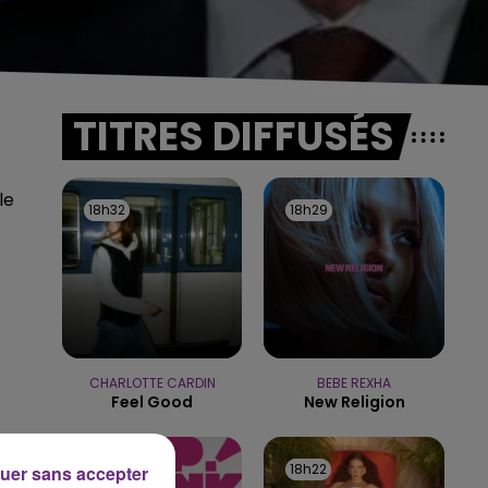
TITRES DIFFUSÉS
le
18h32
18h32
18h29
18h29
CHARLOTTE CARDIN
BEBE REXHA
Feel Good
New Religion
18h25
18h25
18h22
18h22
uer sans accepter