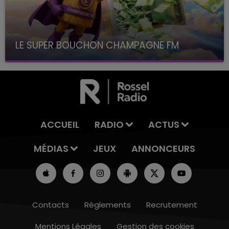
LE SUPER BOUCHON CHAMPAGNE FM
avec La Famille Champagne FM, à 8H10
ACCUEIL
RADIO
ACTUS
MÉDIAS
JEUX
ANNONCEURS
Contacts
Règlements
Recrutement
Mentions Légales
Gestion des cookies