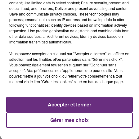
content; Use limited data to select content; Ensure security, prevent and
detect fraud, and fix errors; Deliver and present advertising and content;
Save and communicate privacy choices. These technologies may
process personal data such as IP address and browsing data to offer
following functionalities: Identify devices based on information actively
requested; Use precise geolocation data; Match and combine data from
other data sources; Link different devices; Identify devices based on
UNE JEUNE AUTOMOBILISTE GRIÈVEMENT
information transmitted automatically.
BLESSÉE
Vous pouvez accepter en cliquant sur "Accepter et fermer", ou affiner en
Une automobiliste s'est retrouvée piégée dans
sélectionnant les finalités et/ou partenaires dans "Gérer mes choix".
son véhicule après une collision avec un poids
Vous pouvez également refuser en cliquant sur "Continuer sans
accepter". Vos préférences ne s'appliqueront que pour ce site. Vous
lourd. Très grièvement blessée, la jeune femme
TITRES DIFFUSÉS
pouvez mettre à jour vos choix, ou retirer votre consentement à tout
de 20 ans a été...
moment via le lien "Gérer les cookies" situé en bas de chaque page.
11h30
11h30
11h26
11h26
Accepter et fermer
Gérer mes choix