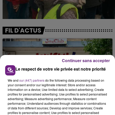
FIL D'ACTUS
Continuer sans accepter
Le respect de votre vie privée est notre priorité
We and
our (447) partners
do the following data processing based on
LE MAGASIN JOUÉCLUB DE REIMS FERME
your consent and/or our legitimate interest: Store and/or access
information on a device; Use limited data to select advertising; Create
SES PORTES
profiles for personalised advertising; Use profiles to select personalised
C'était l'une des institutions du centre-ville
advertising; Measure advertising performance; Measure content
performance; Understand audiences through statistics or combinations
rémois. Le magasin JouéClub est contraint de
of data from different sources; Develop and improve services; Create
fermer ses portes.
profiles to personalise content; Use profiles to select personalised