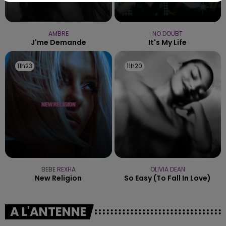
AMBRE
NO DOUBT
J'me Demande
It's My Life
11h23
11h23
11h20
11h20
BEBE REXHA
OLIVIA DEAN
New Religion
So Easy (to Fall In Love)
A L'ANTENNE