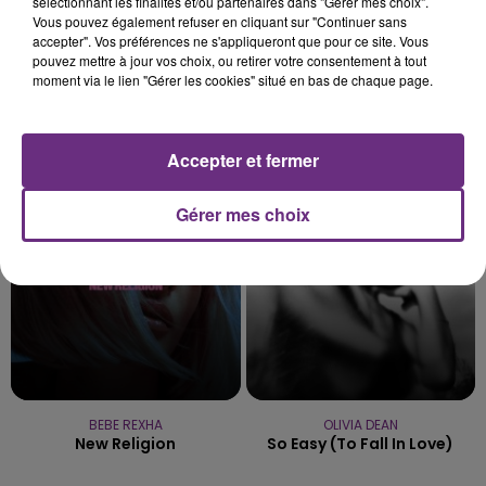
sélectionnant les finalités et/ou partenaires dans "Gérer mes choix".
Vous pouvez également refuser en cliquant sur "Continuer sans
accepter". Vos préférences ne s'appliqueront que pour ce site. Vous
pouvez mettre à jour vos choix, ou retirer votre consentement à tout
moment via le lien "Gérer les cookies" situé en bas de chaque page.
AMBRE
NO DOUBT
J'me Demande
It's My Life
Accepter et fermer
11h23
11h23
11h20
11h20
Gérer mes choix
BEBE REXHA
OLIVIA DEAN
New Religion
So Easy (to Fall In Love)