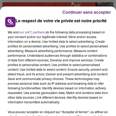
rémois. Le magasin JouéClub est contraint de
fermer ses portes.
Continuer sans accepter
Le respect de votre vie privée est notre priorité
We and
our (447) partners
do the following data processing based on
your consent and/or our legitimate interest: Store and/or access
information on a device; Use limited data to select advertising; Create
profiles for personalised advertising; Use profiles to select personalised
UNE JEUNE AUTOMOBILISTE GRIÈVEMENT
advertising; Measure advertising performance; Measure content
BLESSÉE
performance; Understand audiences through statistics or combinations
of data from different sources; Develop and improve services; Create
Une automobiliste s'est retrouvée piégée dans
profiles to personalise content; Use profiles to select personalised
son véhicule après une collision avec un poids
content; Use limited data to select content; Ensure security, prevent and
detect fraud, and fix errors; Deliver and present advertising and content;
lourd. Très grièvement blessée, la jeune femme
TITRES DIFFUSÉS
Save and communicate privacy choices. These technologies may
de 20 ans a été...
process personal data such as IP address and browsing data to offer
following functionalities: Identify devices based on information actively
requested; Use precise geolocation data; Match and combine data from
11h30
11h30
11h26
11h26
other data sources; Link different devices; Identify devices based on
information transmitted automatically.
Vous pouvez accepter en cliquant sur "Accepter et fermer", ou affiner en