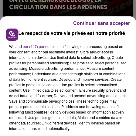
CIRCULATION DANS LES ARDENNES
Un feu de remorque s'est déclaré ce mercredi en
fin de matinée sur l'A34.
Continuer sans accepter
Le respect de votre vie privée est notre priorité
We and
our (447) partners
do the following data processing based on
your consent and/or our legitimate interest: Store and/or access
information on a device; Use limited data to select advertising; Create
profiles for personalised advertising; Use profiles to select personalised
advertising; Measure advertising performance; Measure content
performance; Understand audiences through statistics or combinations
VENEZ FÊTER CE WEEK-END
of data from different sources; Develop and improve services; Create
L'ANNIVERSAIRE DE WOINIC
profiles to personalise content; Use profiles to select personalised
Ce samedi 8 août sera un grand jour :
content; Use limited data to select content; Ensure security, prevent and
detect fraud, and fix errors; Deliver and present advertising and content;
l'anniversaire du plus gros sanglier du monde.
Save and communicate privacy choices. These technologies may
Une fête est donc organisée et vous êtes tous
process personal data such as IP address and browsing data to offer
TITRES DIFFUSÉS
conviés !
following functionalities: Identify devices based on information actively
requested; Use precise geolocation data; Match and combine data from
other data sources; Link different devices; Identify devices based on
information transmitted automatically.
5h35
5h35
5h33
5h33