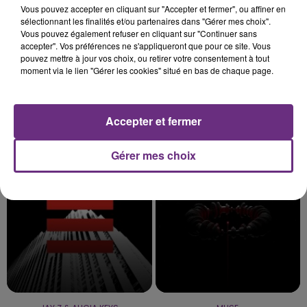
Vous pouvez accepter en cliquant sur "Accepter et fermer", ou affiner en
sélectionnant les finalités et/ou partenaires dans "Gérer mes choix".
Vous pouvez également refuser en cliquant sur "Continuer sans
accepter". Vos préférences ne s'appliqueront que pour ce site. Vous
pouvez mettre à jour vos choix, ou retirer votre consentement à tout
moment via le lien "Gérer les cookies" situé en bas de chaque page.
Accepter et fermer
DJO
ALEX WARREN
End Of Beginning
Fever Dream
Gérer mes choix
5h28
5h28
5h24
5h24