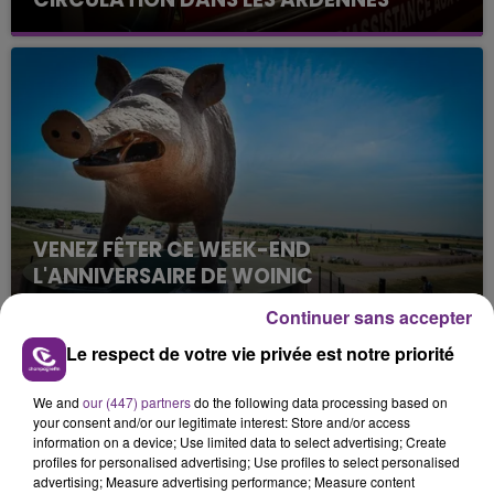
Un feu de remorque s'est déclaré ce mercredi en
fin de matinée sur l'A34.
VENEZ FÊTER CE WEEK-END
L'ANNIVERSAIRE DE WOINIC
Ce samedi 8 août sera un grand jour :
Continuer sans accepter
l'anniversaire du plus gros sanglier du monde.
Le respect de votre vie privée est notre priorité
Une fête est donc organisée et vous êtes tous
TITRES DIFFUSÉS
conviés !
We and
our (447) partners
do the following data processing based on
your consent and/or our legitimate interest: Store and/or access
8h26
8h26
8h23
8h23
information on a device; Use limited data to select advertising; Create
profiles for personalised advertising; Use profiles to select personalised
advertising; Measure advertising performance; Measure content