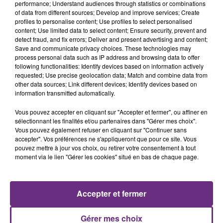
performance; Understand audiences through statistics or combinations
of data from different sources; Develop and improve services; Create
profiles to personalise content; Use profiles to select personalised
content; Use limited data to select content; Ensure security, prevent and
detect fraud, and fix errors; Deliver and present advertising and content;
Save and communicate privacy choices. These technologies may
process personal data such as IP address and browsing data to offer
following functionalities: Identify devices based on information actively
requested; Use precise geolocation data; Match and combine data from
ALEX WARREN
CYRIL
other data sources; Link different devices; Identify devices based on
Fever Dream
Stumblin' In
information transmitted automatically.
8h13
8h13
8h10
8h10
Vous pouvez accepter en cliquant sur "Accepter et fermer", ou affiner en
sélectionnant les finalités et/ou partenaires dans "Gérer mes choix".
Vous pouvez également refuser en cliquant sur "Continuer sans
accepter". Vos préférences ne s'appliqueront que pour ce site. Vous
pouvez mettre à jour vos choix, ou retirer votre consentement à tout
moment via le lien "Gérer les cookies" situé en bas de chaque page.
Accepter et fermer
TAYLOR SWIFT
MAROON 5
Gérer mes choix
I Knew It, I Knew You
What Lovers Do