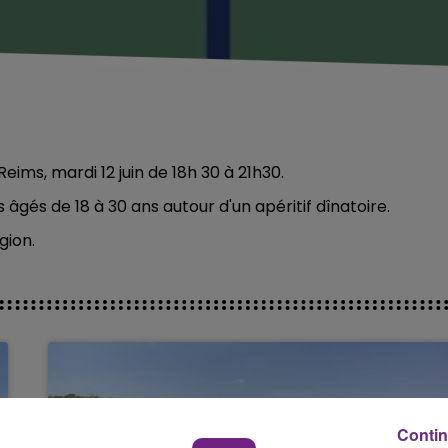
eims, mardi 12 juin de 18h 30 à 21h30.
gés de 18 à 30 ans autour d'un apéritif dînatoire.
gion.
Contin