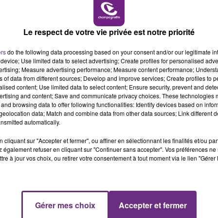
6h00 - 10h00
LA FAMILLE
Le respect de votre vie privée est notre priorité
L'INSPECTION DU TRAVAIL RAPPELLE À
L'ORDRE SUR LES CONDITIONS DE...
ers
do the following data processing based on your consent and/or our legitimate int
Alors que les dates de début des vendange
device; Use limited data to select advertising; Create profiles for personalised adver
2026 s'est avéré être plus précoce que prévu,
vertising; Measure advertising performance; Measure content performance; Unders
ns of data from different sources; Develop and improve services; Create profiles to 
l'inspection du Travail en profite pour rappeler
alised content; Use limited data to select content; Ensure security, prevent and detect
les conditions de...
ertising and content; Save and communicate privacy choices. These technologies
and browsing data to offer following functionalities: Identify devices based on infor
eolocation data; Match and combine data from other data sources; Link different de
nsmitted automatically.
cliquant sur "Accepter et fermer", ou affiner en sélectionnant les finalités et/ou pa
 également refuser en cliquant sur "Continuer sans accepter". Vos préférences ne 
tre à jour vos choix, ou retirer votre consentement à tout moment via le lien "Gérer 
10h00 - 14h00
Gérer mes choix
Accepter et fermer
LE TICKET DE CAISSE