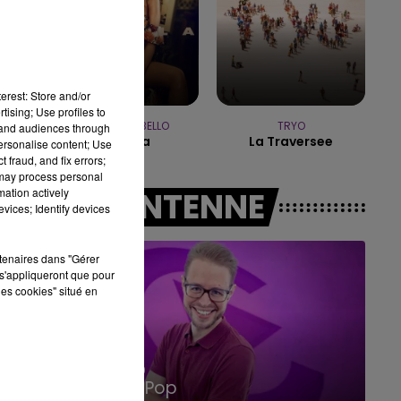
10h00 - 14h00
LE TICKET DE CAISSE
erest: Store and/or
tising; Use profiles to
CAMILA CABELLO
TRYO
tand audiences through
Havana
La Traversee
personalise content; Use
 fraud, and fix errors;
 may process personal
mation actively
A L'ANTENNE
vices; Identify devices
rtenaires dans "Gérer
s'appliqueront que pour
les cookies" situé en
14h00 - 15h00
La Radio Pop