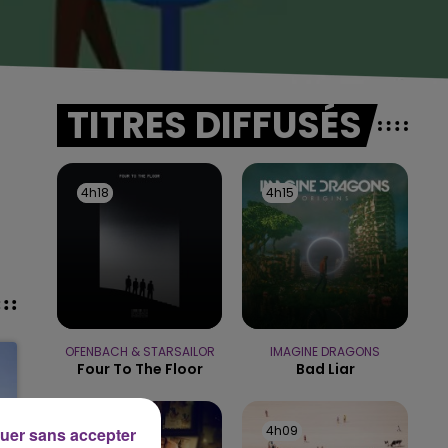
TITRES DIFFUSÉS
4h18
4h18
4h15
4h15
OFENBACH & STARSAILOR
IMAGINE DRAGONS
Four To The Floor
Bad Liar
4h12
4h12
4h09
4h09
uer sans accepter