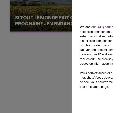
5h00 - 6h00
LE BEST OF DE LA FAMILLE
CHAMPAGNE FM
SI TOUT LE MONDE FAIT ÇA, MOI L'ANNÉE
PROCHAINE JE VENDANGE EN...
We and
our (447) partn
La vendange en Champagne a débuté ce jeudi
access information on a 
6 août dans la commune de Montgueux (Aube).
select personalised ad
statistics or combinatio
Du jamais vu !
profiles to select person
Deliver and present adv
data such as IP address 
requested; Use precise g
based on information tra
Vous pouvez accepter en 
mes choix". Vous pouvez
ce site. Vous pouvez met
bas de chaque page.
LE
6h00 - 10h00
La Famille