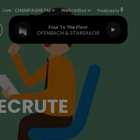
Live :
CHAMPAGNE FM
Webradios
Podcasts
Four To The Floor
OFENBACH & STARSAILOR
RECRUTE