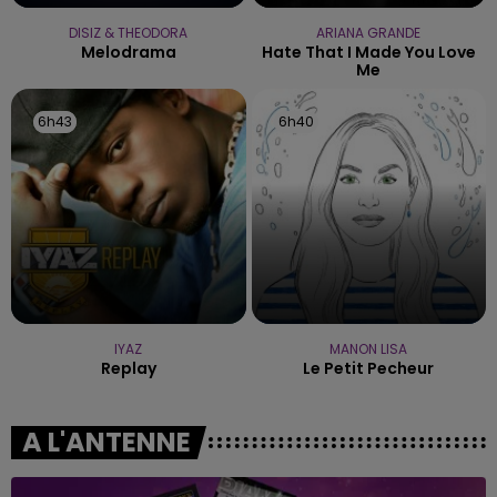
DISIZ & THEODORA
ARIANA GRANDE
Melodrama
Hate That I Made You Love
Me
6h43
6h43
6h40
6h40
IYAZ
MANON LISA
Replay
Le Petit Pecheur
A L'ANTENNE