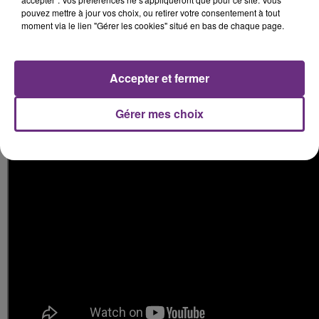
Écouter le podcast
pouvez mettre à jour vos choix, ou retirer votre consentement à tout
moment via le lien "Gérer les cookies" situé en bas de chaque page.
Bien que pour certains cela faisait une vingtaine
d'année qu'ils espéraient le voir sur scène.
Écouter le podcast
Accepter et fermer
Petit résumé vidéo de la troisième journée du festival:
Gérer mes choix