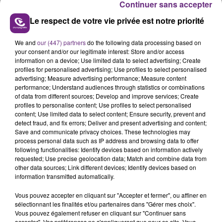
Continuer sans accepter
chapelle Argence.
-Enfin, alors que Francis Cabrel était en back-to-
Le respect de votre vie privée est notre priorité
back à l'Espace Argence, Etienne Daho (photo ci-
dessous) a illuminé le théâtre de Champagne.
We and
our (447) partners
do the following data processing based on
your consent and/or our legitimate interest: Store and/or access
information on a device; Use limited data to select advertising; Create
profiles for personalised advertising; Use profiles to select personalised
advertising; Measure advertising performance; Measure content
performance; Understand audiences through statistics or combinations
of data from different sources; Develop and improve services; Create
profiles to personalise content; Use profiles to select personalised
content; Use limited data to select content; Ensure security, prevent and
detect fraud, and fix errors; Deliver and present advertising and content;
Save and communicate privacy choices. These technologies may
process personal data such as IP address and browsing data to offer
following functionalities: Identify devices based on information actively
requested; Use precise geolocation data; Match and combine data from
other data sources; Link different devices; Identify devices based on
information transmitted automatically.
Vous pouvez accepter en cliquant sur "Accepter et fermer", ou affiner en
A la sortie, les réactions du public étaient plutôt
sélectionnant les finalités et/ou partenaires dans "Gérer mes choix".
Vous pouvez également refuser en cliquant sur "Continuer sans
mitigées.
accepter". Vos préférences ne s'appliqueront que pour ce site. Vous