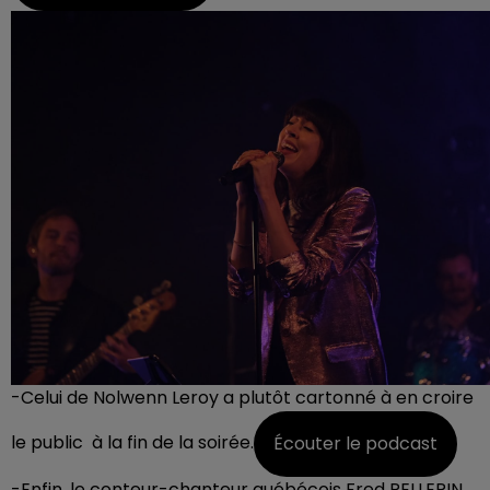
-Celui de Nolwenn Leroy a plutôt cartonné à en croire
le public à la fin de la soirée.
Écouter le podcast
-Enfin, le conteur-chanteur québécois Fred PELLERIN