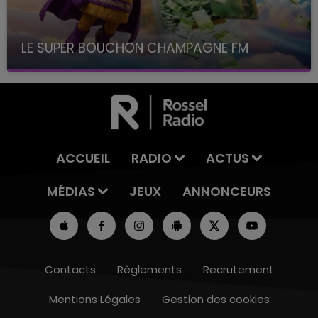
LE SUPER BOUCHON CHAMPAGNE FM
avec La Famille Champagne FM, à 8H10
ACCUEIL
RADIO
ACTUS
MÉDIAS
JEUX
ANNONCEURS
Contacts
Règlements
Recrutement
Mentions Légales
Gestion des cookies