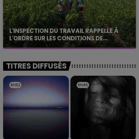
L'INSPECTION DU TRAVAIL RAPPELLE À
L'ORDRE SUR LES CONDITIONS DE...
Alors que les dates de début des vendange 2026
s'est avéré être plus précoce que prévu,
l'inspection du Travail en profite pour rappeler
TITRES DIFFUSÉS
les conditions de...
6h52
6h52
6h46
6h46