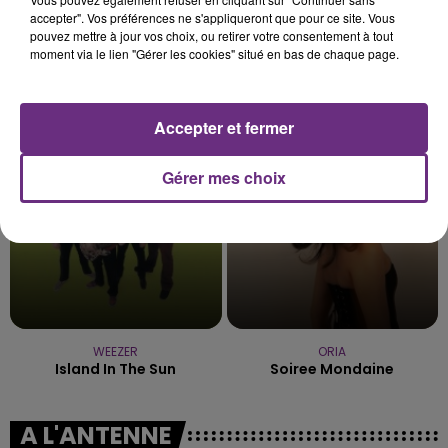
accepter". Vos préférences ne s'appliqueront que pour ce site. Vous
pouvez mettre à jour vos choix, ou retirer votre consentement à tout
moment via le lien "Gérer les cookies" situé en bas de chaque page.
OLIVIA DEAN
JEREMY FREROT
So Easy (to Fall In Love)
Frerot
Accepter et fermer
9h50
9h50
9h46
9h46
Gérer mes choix
WEEZER
ORIA
Island In The Sun
Soiree Mondaine
A L'ANTENNE