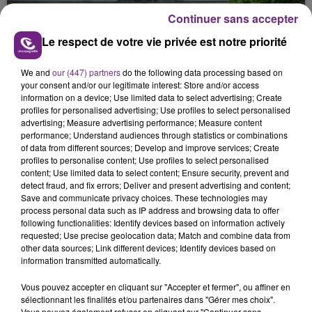
présente.
Continuer sans accepter
Le respect de votre vie privée est notre priorité
We and
our (447) partners
do the following data processing based on
your consent and/or our legitimate interest: Store and/or access
information on a device; Use limited data to select advertising; Create
LE MAGASIN JOUÉCLUB DE REIMS FERME
profiles for personalised advertising; Use profiles to select personalised
SES PORTES
advertising; Measure advertising performance; Measure content
performance; Understand audiences through statistics or combinations
C'était l'une des institutions du centre-ville
of data from different sources; Develop and improve services; Create
rémois. Le magasin JouéClub est contraint de
profiles to personalise content; Use profiles to select personalised
fermer ses portes.
content; Use limited data to select content; Ensure security, prevent and
TITRES DIFFUSÉS
detect fraud, and fix errors; Deliver and present advertising and content;
Save and communicate privacy choices. These technologies may
process personal data such as IP address and browsing data to offer
following functionalities: Identify devices based on information actively
9h57
9h57
9h54
9h54
requested; Use precise geolocation data; Match and combine data from
other data sources; Link different devices; Identify devices based on
information transmitted automatically.
Vous pouvez accepter en cliquant sur "Accepter et fermer", ou affiner en
sélectionnant les finalités et/ou partenaires dans "Gérer mes choix".
Vous pouvez également refuser en cliquant sur "Continuer sans