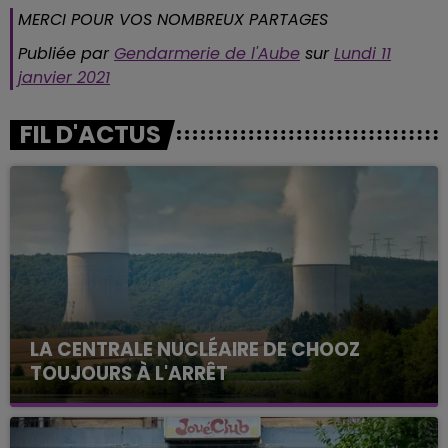
MERCI POUR VOS NOMBREUX PARTAGES
Publiée par
Gendarmerie de l'Aube
sur
Lundi 11
janvier 2021
FIL D'ACTUS
LA CENTRALE NUCLÉAIRE DE CHOOZ
TOUJOURS À L'ARRÊT
Cela fait déjà une semaine que la centrale
nucléaire ardennaise est à l'arrêt. Une situation
justifiée par la sécheresse intense qui est toujours