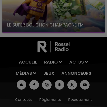
LE SUPER BOUCHON CHAMPAGNE FM
avec La Famille Champagne FM, à 8H10
ACCUEIL
RADIO
ACTUS
MÉDIAS
JEUX
ANNONCEURS
Contacts
Règlements
Recrutement