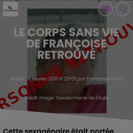
LE CORPS SANS VIE
DE FRANÇOISE
RETROUVÉ
Publié : 11 janvier 2021 à 22h21 par Emmanuel POLI
Crédit image:
Gendarmerie de l'Aube
Cette sexagénaire était portée