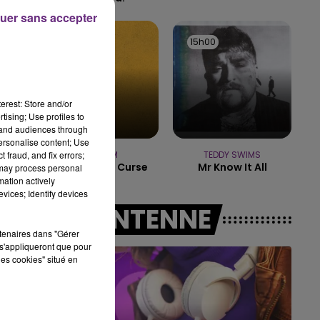
5h00 - 6h00
uer sans accepter
LE BEST OF DE LA FAMILLE
CHAMPAGNE FM
15h03
15h03
15h00
15h00
erest: Store and/or
tising; Use profiles to
tand audiences through
personalise content; Use
 fraud, and fix errors;
THE FAIM
TEDDY SWIMS
Summer Is A Curse
Mr Know It All
 may process personal
mation actively
vices; Identify devices
A L'ANTENNE
rtenaires dans "Gérer
s'appliqueront que pour
les cookies" situé en