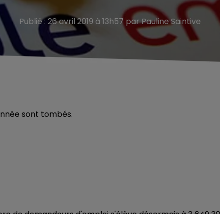
Publié : 26 avril 2019 à 13h57 par Pauline Saintive
’année sont tombés.
e de demandeurs d'emploi s'élève désormais à 3 649 3