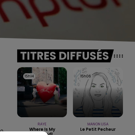
TITRES DIFFUSÉS
15h14
15h14
15h06
15h06
RAYE
MANON LISA
Where Is My
Le Petit Pecheur
00
Husband!