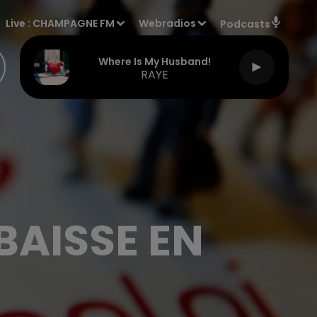
Live :
CHAMPAGNE FM
Webradios
Podcasts
Where Is My Husband!
RAYE
BAISSE EN