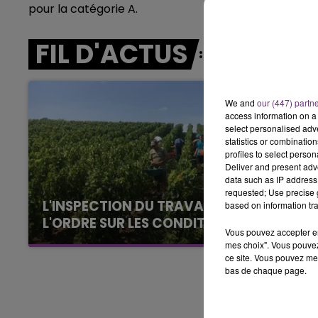
pour la catégorie A.
19h00 - 19h15
LA POP MACHINE - CHAMPAGNE F
FIL D'ACTUS
We and
our (447) partn
access information on a 
select personalised ad
statistics or combinatio
profiles to select person
Deliver and present adv
data such as IP address 
requested; Use precise g
L'INSPECTION DU TRAVAIL RAPPELLE À
based on information tra
L'ORDRE SUR LES CONDITIONS DE...
Vous pouvez accepter en 
Alors que les dates de début des vendange
mes choix". Vous pouvez
2026 s'est avéré être plus précoce que prévu,
ce site. Vous pouvez met
bas de chaque page.
l'inspection du Travail en profite pour rappeler
les conditions de...