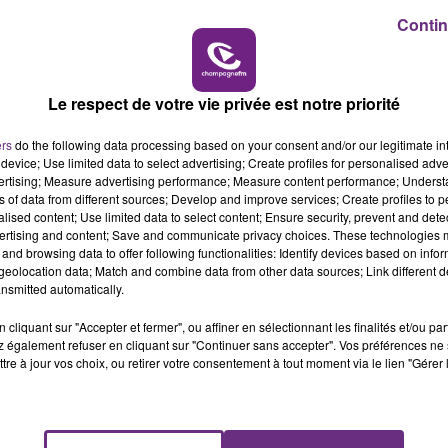
Contin
19h15 - 20h00
M
LA RADIO POP
Le respect de votre vie privée est notre priorité
ers
do the following data processing based on your consent and/or our legitimate int
device; Use limited data to select advertising; Create profiles for personalised adver
vertising; Measure advertising performance; Measure content performance; Unders
ns of data from different sources; Develop and improve services; Create profiles to 
alised content; Use limited data to select content; Ensure security, prevent and detect
ertising and content; Save and communicate privacy choices. These technologies
and browsing data to offer following functionalities: Identify devices based on infor
eolocation data; Match and combine data from other data sources; Link different de
UN FEU DE REMORQUE BLOQUE LA
nsmitted automatically.
CIRCULATION DANS LES ARDENNES
cliquant sur "Accepter et fermer", ou affiner en sélectionnant les finalités et/ou pa
Un feu de remorque s'est déclaré ce mercredi
 également refuser en cliquant sur "Continuer sans accepter". Vos préférences ne 
en fin de matinée sur l'A34.
tre à jour vos choix, ou retirer votre consentement à tout moment via le lien "Gérer 