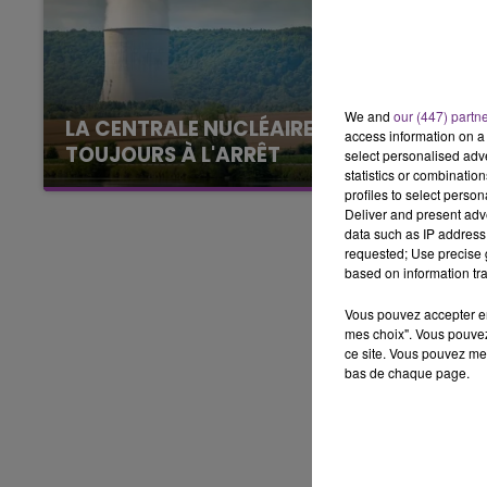
LE BEST OF DE LA FAMILLE
CHAMPAGNE FM
We and
our (447) partn
LA CENTRALE NUCLÉAIRE DE CHOOZ
access information on a 
TOUJOURS À L'ARRÊT
select personalised ad
statistics or combinatio
Cela fait déjà une semaine que la centrale
profiles to select person
nucléaire ardennaise est à l'arrêt. Une situation
Deliver and present adv
justifiée par la sécheresse intense qui est
data such as IP address 
requested; Use precise g
toujours présente.
based on information tra
Vous pouvez accepter en 
mes choix". Vous pouvez
ce site. Vous pouvez met
bas de chaque page.
LE
6h00 - 10h00
La Famille