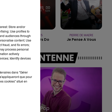
10h00 - 14h00
LE TICKET DE CAISSE
erest: Store and/or
tising; Use profiles to
MAROON 5
PIERRE DE MAERE
tand audiences through
What Lovers Do
Je Pense A Vous
personalise content; Use
 fraud, and fix errors;
 may process personal
mation actively
A L'ANTENNE
vices; Identify devices
rtenaires dans "Gérer
s'appliqueront que pour
les cookies" situé en
14h00 - 15h00
La Radio Pop