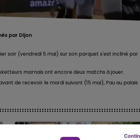
és par Dijon
 soir (vendredi 5 mai) sur son parquet s'est incliné par
asketteurs marnais ont encore deux matchs à jouer.
avant de recevoir le mardi suivant (15 mai), Pau au palais
Contin