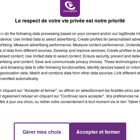
6h00 - 10h00
LA FAMILLE
Le respect de votre vie privée est notre priorité
ers
do the following data processing based on your consent and/or our legitimate int
LE MAGASIN JOUÉCLUB DE REIMS FERME
device; Use limited data to select advertising; Create profiles for personalised adver
SES PORTES
vertising; Measure advertising performance; Measure content performance; Unders
ns of data from different sources; Develop and improve services; Create profiles to 
C'était l'une des institutions du centre-ville
alised content; Use limited data to select content; Ensure security, prevent and detect
rémois. Le magasin JouéClub est contraint de
ertising and content; Save and communicate privacy choices. These technologies
fermer ses portes.
and browsing data to offer following functionalities: Identify devices based on infor
eolocation data; Match and combine data from other data sources; Link different de
nsmitted automatically.
cliquant sur "Accepter et fermer", ou affiner en sélectionnant les finalités et/ou pa
 également refuser en cliquant sur "Continuer sans accepter". Vos préférences ne 
tre à jour vos choix, ou retirer votre consentement à tout moment via le lien "Gérer 
10h00 - 14h00
Gérer mes choix
Accepter et fermer
LE TICKET DE CAISSE