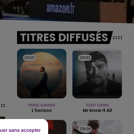
TITRES DIFFUSÉS
23h37
23h37
23h33
23h33
PIERRE GARNIER
TEDDY SWIMS
L'horizon
Mr Know It All
23h31
23h31
23h28
23h28
uer sans accepter