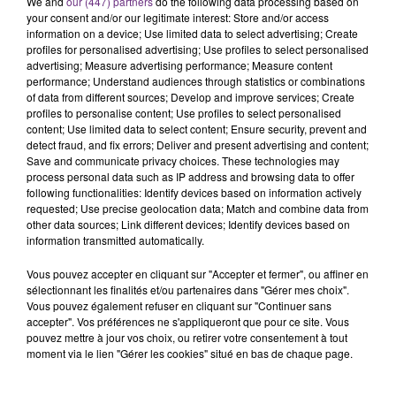
We and
our (447) partners
do the following data processing based on
fin de matinée sur l'A34.
your consent and/or our legitimate interest: Store and/or access
information on a device; Use limited data to select advertising; Create
TITRES DIFFUSÉS
profiles for personalised advertising; Use profiles to select personalised
advertising; Measure advertising performance; Measure content
performance; Understand audiences through statistics or combinations
of data from different sources; Develop and improve services; Create
16h45
16h45
16h41
16h41
profiles to personalise content; Use profiles to select personalised
content; Use limited data to select content; Ensure security, prevent and
detect fraud, and fix errors; Deliver and present advertising and content;
Save and communicate privacy choices. These technologies may
process personal data such as IP address and browsing data to offer
following functionalities: Identify devices based on information actively
requested; Use precise geolocation data; Match and combine data from
other data sources; Link different devices; Identify devices based on
information transmitted automatically.
Vous pouvez accepter en cliquant sur "Accepter et fermer", ou affiner en
TEMPER CITY
LADY GAGA
sélectionnant les finalités et/ou partenaires dans "Gérer mes choix".
Self Aware
Paparazzi
Vous pouvez également refuser en cliquant sur "Continuer sans
accepter". Vos préférences ne s'appliqueront que pour ce site. Vous
pouvez mettre à jour vos choix, ou retirer votre consentement à tout
16h38
16h38
16h30
16h30
moment via le lien "Gérer les cookies" situé en bas de chaque page.