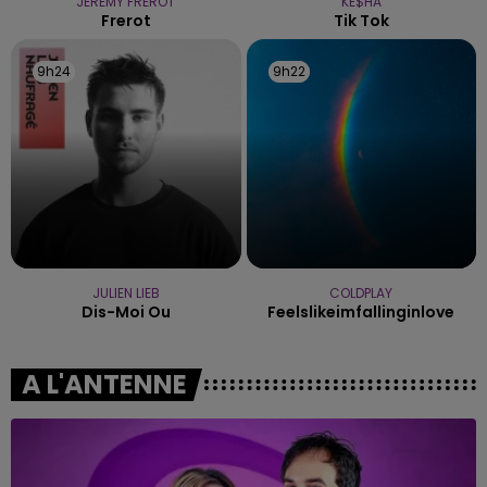
JEREMY FREROT
KE$HA
Frerot
Tik Tok
9h24
9h24
9h22
9h22
JULIEN LIEB
COLDPLAY
Dis-Moi Ou
Feelslikeimfallinginlove
A L'ANTENNE