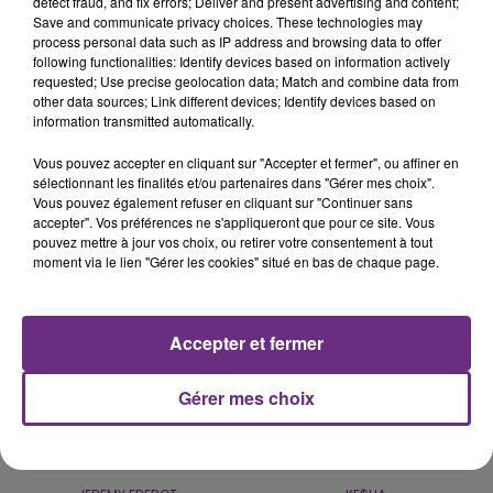
detect fraud, and fix errors; Deliver and present advertising and content;
Save and communicate privacy choices. These technologies may
process personal data such as IP address and browsing data to offer
following functionalities: Identify devices based on information actively
SI TOUT LE MONDE FAIT ÇA, MOI L'ANNÉE
requested; Use precise geolocation data; Match and combine data from
PROCHAINE JE VENDANGE EN...
other data sources; Link different devices; Identify devices based on
information transmitted automatically.
La vendange en Champagne a débuté ce jeudi 6
août dans la commune de Montgueux (Aube). Du
Vous pouvez accepter en cliquant sur "Accepter et fermer", ou affiner en
jamais vu !
sélectionnant les finalités et/ou partenaires dans "Gérer mes choix".
TITRES DIFFUSÉS
Vous pouvez également refuser en cliquant sur "Continuer sans
accepter". Vos préférences ne s'appliqueront que pour ce site. Vous
pouvez mettre à jour vos choix, ou retirer votre consentement à tout
moment via le lien "Gérer les cookies" situé en bas de chaque page.
9h32
9h32
9h29
9h29
Accepter et fermer
Gérer mes choix