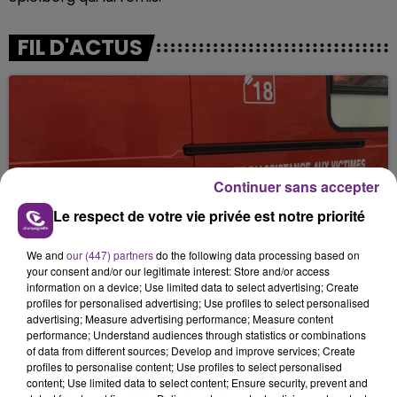
FIL D'ACTUS
Continuer sans accepter
Le respect de votre vie privée est notre priorité
UNE JEUNE AUTOMOBILISTE GRIÈVEMENT
BLESSÉE
We and
our (447) partners
do the following data processing based on
your consent and/or our legitimate interest: Store and/or access
Une automobiliste s'est retrouvée piégée dans
information on a device; Use limited data to select advertising; Create
son véhicule après une collision avec un poids
profiles for personalised advertising; Use profiles to select personalised
advertising; Measure advertising performance; Measure content
lourd. Très grièvement blessée, la jeune femme
performance; Understand audiences through statistics or combinations
de 20 ans a été...
of data from different sources; Develop and improve services; Create
profiles to personalise content; Use profiles to select personalised
content; Use limited data to select content; Ensure security, prevent and