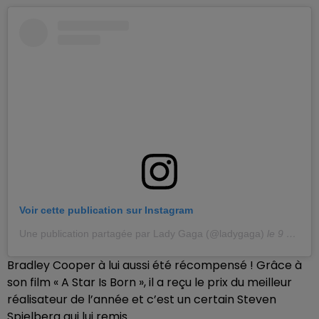
Voir cette publication sur Instagram
Une publication partagée par Lady Gaga (@ladygaga)
le
9 Janv. 2019 à 1 :54 PST
Bradley Cooper à lui aussi été récompensé ! Grâce à
son film « A Star Is Born », il a reçu le prix du meilleur
réalisateur de l’année et c’est un certain Steven
Spielberg qui lui remis.