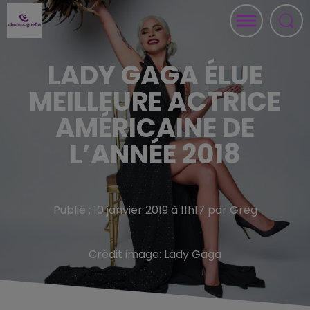
LADY GAGA ÉLUE
MEILLEURE ACTRICE
AMÉRICAINE DE
L’ANNÉE 2018
Publié : 10 janvier 2019 à 11h17 par Greg
Crédit image:
Lady Gaga