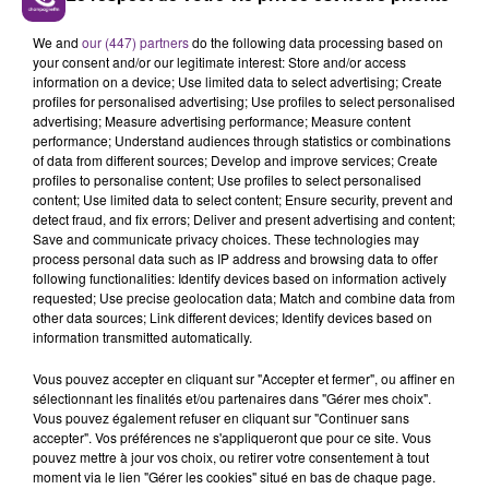
LE MAGASIN JOUÉCLUB DE REIMS FERME
We and
our (447) partners
do the following data processing based on
SES PORTES
your consent and/or our legitimate interest: Store and/or access
C'était l'une des institutions du centre-ville
information on a device; Use limited data to select advertising; Create
rémois. Le magasin JouéClub est contraint de
profiles for personalised advertising; Use profiles to select personalised
advertising; Measure advertising performance; Measure content
fermer ses portes.
TITRES DIFFUSÉS
performance; Understand audiences through statistics or combinations
of data from different sources; Develop and improve services; Create
profiles to personalise content; Use profiles to select personalised
content; Use limited data to select content; Ensure security, prevent and
4h12
4h12
4h08
4h08
detect fraud, and fix errors; Deliver and present advertising and content;
Save and communicate privacy choices. These technologies may
process personal data such as IP address and browsing data to offer
following functionalities: Identify devices based on information actively
requested; Use precise geolocation data; Match and combine data from
other data sources; Link different devices; Identify devices based on
information transmitted automatically.
Vous pouvez accepter en cliquant sur "Accepter et fermer", ou affiner en
sélectionnant les finalités et/ou partenaires dans "Gérer mes choix".
Vous pouvez également refuser en cliquant sur "Continuer sans
AMBRE
JASON MRAZ
accepter". Vos préférences ne s'appliqueront que pour ce site. Vous
J'me Demande
I'm Yours
pouvez mettre à jour vos choix, ou retirer votre consentement à tout
moment via le lien "Gérer les cookies" situé en bas de chaque page.