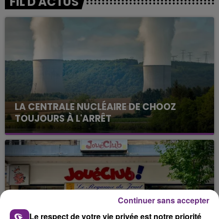
FIL D'ACTUS
LA CENTRALE NUCLÉAIRE DE CHOOZ
TOUJOURS À L'ARRÊT
Cela fait déjà une semaine que la centrale
nucléaire ardennaise est à l'arrêt. Une situation
justifiée par la sécheresse intense qui est toujours
présente.
Continuer sans accepter
Le respect de votre vie privée est notre priorité