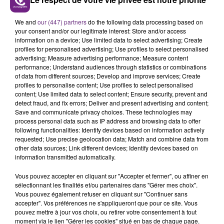
FIL D'ACTUS
We and
our (447) partners
do the following data processing based on
your consent and/or our legitimate interest: Store and/or access
information on a device; Use limited data to select advertising; Create
profiles for personalised advertising; Use profiles to select personalised
advertising; Measure advertising performance; Measure content
performance; Understand audiences through statistics or combinations
of data from different sources; Develop and improve services; Create
profiles to personalise content; Use profiles to select personalised
content; Use limited data to select content; Ensure security, prevent and
detect fraud, and fix errors; Deliver and present advertising and content;
Save and communicate privacy choices. These technologies may
LA CENTRALE NUCLÉAIRE DE CHOOZ
process personal data such as IP address and browsing data to offer
TOUJOURS À L'ARRÊT
following functionalities: Identify devices based on information actively
Cela fait déjà une semaine que la centrale
requested; Use precise geolocation data; Match and combine data from
other data sources; Link different devices; Identify devices based on
nucléaire ardennaise est à l'arrêt. Une situation
information transmitted automatically.
justifiée par la sécheresse intense qui est toujours
présente.
Vous pouvez accepter en cliquant sur "Accepter et fermer", ou affiner en
sélectionnant les finalités et/ou partenaires dans "Gérer mes choix".
Vous pouvez également refuser en cliquant sur "Continuer sans
accepter". Vos préférences ne s'appliqueront que pour ce site. Vous
pouvez mettre à jour vos choix, ou retirer votre consentement à tout
moment via le lien "Gérer les cookies" situé en bas de chaque page.