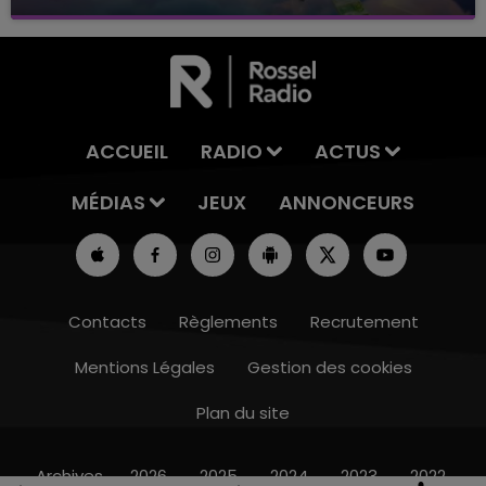
avec La Famille Champagne FM, à 8H10
ACCUEIL
RADIO
ACTUS
MÉDIAS
JEUX
ANNONCEURS
Contacts
Règlements
Recrutement
Mentions Légales
Gestion des cookies
Plan du site
19h00 - 19h15
LA POP MACHINE - CHAMPAGNE FM
Archives
2026
2025
2024
2023
2022