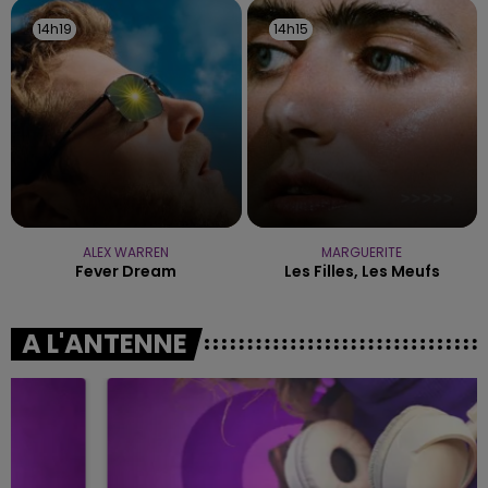
14h19
14h19
14h15
14h15
ALEX WARREN
MARGUERITE
Fever Dream
Les Filles, Les Meufs
A L'ANTENNE