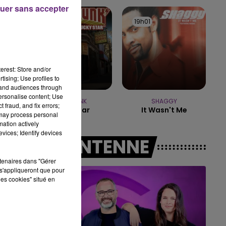
5h00 - 6h00
uer sans accepter
LE BEST OF DE LA FAMILLE
19h05
19h05
19h01
19h01
CHAMPAGNE FM
à
erest: Store and/or
tising; Use profiles to
tand audiences through
personalise content; Use
SUPERFUNK
SHAGGY
 fraud, and fix errors;
Lucky Star
It Wasn't Me
 may process personal
mation actively
vices; Identify devices
A L'ANTENNE
rtenaires dans "Gérer
s'appliqueront que pour
les cookies" situé en