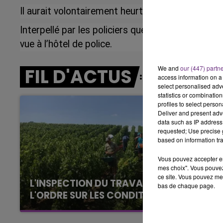
Il aurait volontairement heurté les clients.
19h00 - 19h15
LA POP MACHINE - CHAMPAGNE F
Interpellé par les policiers quelques centaines d
vue à l’hôtel de police.
We and
our (447) partn
FIL D'ACTUS
access information on a 
select personalised ad
statistics or combinatio
profiles to select person
Deliver and present adv
data such as IP address 
requested; Use precise g
based on information tra
Vous pouvez accepter en 
mes choix". Vous pouvez
ce site. Vous pouvez met
L'INSPECTION DU TRAVAIL RAPPELLE À
bas de chaque page.
L'ORDRE SUR LES CONDITIONS DE...
Alors que les dates de début des vendange
2026 s'est avéré être plus précoce que prévu,