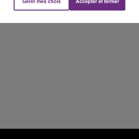
5h00 - 6h00
Gérer mes choix
Accepter et fermer
LE BEST OF DE LA FAMILLE
CHAMPAGNE FM