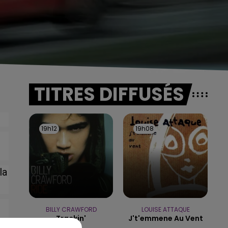
TITRES DIFFUSÉS
19h12
19h12
19h08
19h08
,
la
BILLY CRAWFORD
LOUISE ATTAQUE
Trackin'
J't'emmene Au Vent