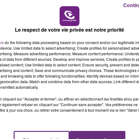
Contin
19h15 - 20h00
M
LA RADIO POP
e mètres plus loin, il se trouve actuellement en garde 
Le respect de votre vie privée est notre priorité
ers
do the following data processing based on your consent and/or our legitimate int
device; Use limited data to select advertising; Create profiles for personalised adver
vertising; Measure advertising performance; Measure content performance; Unders
ns of data from different sources; Develop and improve services; Create profiles to 
alised content; Use limited data to select content; Ensure security, prevent and detect
ertising and content; Save and communicate privacy choices. These technologies
and browsing data to offer following functionalities: Identify devices based on infor
eolocation data; Match and combine data from other data sources; Link different de
nsmitted automatically.
cliquant sur "Accepter et fermer", ou affiner en sélectionnant les finalités et/ou pa
 également refuser en cliquant sur "Continuer sans accepter". Vos préférences ne 
tre à jour vos choix, ou retirer votre consentement à tout moment via le lien "Gérer 
UN FEU DE REMORQUE BLOQUE LA
CIRCULATION DANS LES ARDENNES
Un feu de remorque s'est déclaré ce mercredi
en fin de matinée sur l'A34.