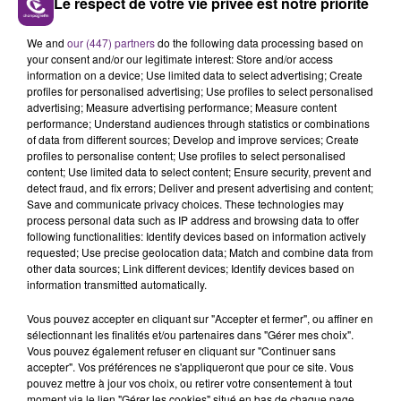
Le respect de votre vie privée est notre priorité
VENEZ FÊTER CE WEEK-END
L'ANNIVERSAIRE DE WOINIC
We and
our (447) partners
do the following data processing based on
your consent and/or our legitimate interest: Store and/or access
Ce samedi 8 août sera un grand jour :
information on a device; Use limited data to select advertising; Create
l'anniversaire du plus gros sanglier du monde.
profiles for personalised advertising; Use profiles to select personalised
Une fête est donc organisée et vous êtes tous
advertising; Measure advertising performance; Measure content
TITRES DIFFUSÉS
performance; Understand audiences through statistics or combinations
conviés !
of data from different sources; Develop and improve services; Create
profiles to personalise content; Use profiles to select personalised
content; Use limited data to select content; Ensure security, prevent and
13h04
13h04
13h01
13h01
detect fraud, and fix errors; Deliver and present advertising and content;
Save and communicate privacy choices. These technologies may
process personal data such as IP address and browsing data to offer
following functionalities: Identify devices based on information actively
requested; Use precise geolocation data; Match and combine data from
other data sources; Link different devices; Identify devices based on
information transmitted automatically.
Vous pouvez accepter en cliquant sur "Accepter et fermer", ou affiner en
sélectionnant les finalités et/ou partenaires dans "Gérer mes choix".
Vous pouvez également refuser en cliquant sur "Continuer sans
ED SHEERAN
ALEX WARREN
accepter". Vos préférences ne s'appliqueront que pour ce site. Vous
Shape Of You
Fever Dream
pouvez mettre à jour vos choix, ou retirer votre consentement à tout
moment via le lien "Gérer les cookies" situé en bas de chaque page.