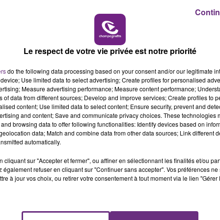
11h00 - 16h00
Contin
LE WEEK-END CHAMPAGNE FM
Le respect de votre vie privée est notre priorité
ers
do the following data processing based on your consent and/or our legitimate int
device; Use limited data to select advertising; Create profiles for personalised adver
vertising; Measure advertising performance; Measure content performance; Unders
ns of data from different sources; Develop and improve services; Create profiles to 
alised content; Use limited data to select content; Ensure security, prevent and detect
ertising and content; Save and communicate privacy choices. These technologies
and browsing data to offer following functionalities: Identify devices based on infor
eolocation data; Match and combine data from other data sources; Link different de
nsmitted automatically.
LE MAGASIN JOUÉCLUB DE REIMS FERME
SES PORTES
cliquant sur "Accepter et fermer", ou affiner en sélectionnant les finalités et/ou pa
C'était l'une des institutions du centre-ville
 également refuser en cliquant sur "Continuer sans accepter". Vos préférences ne 
tre à jour vos choix, ou retirer votre consentement à tout moment via le lien "Gérer 
rémois. Le magasin JouéClub est contraint de
fermer ses portes.