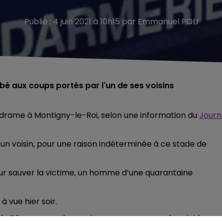
Publié : 4 juin 2021 à 10h15 par Emmanuel POLI
 aux coups portés par l'un de ses voisins
u drame à Montigny-le-Roi, selon une information du
Journ
un voisin, pour une raison indéterminée à ce stade de
pour sauver la victime, un homme d’une quarantaine
 vue hier soir.
l de Dijon, en vue de sa mise en examen pour homicide