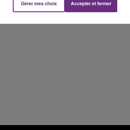
Gérer mes choix
Accepter et fermer
16h00 - 20h00
FM
Le Week-end Champagne FM