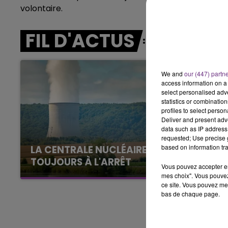
7h00 - 11h00
volontaire.
BEST OF
FIL D'ACTUS
We and
our (447) partn
access information on a 
select personalised ad
statistics or combinatio
profiles to select person
Deliver and present adv
data such as IP address 
requested; Use precise g
based on information tra
LA CENTRALE NUCLÉAIRE DE CHOOZ
TOUJOURS À L'ARRÊT
Vous pouvez accepter en 
Cela fait déjà une semaine que la centrale
mes choix". Vous pouvez
ce site. Vous pouvez met
nucléaire ardennaise est à l'arrêt. Une situation
bas de chaque page.
justifiée par la sécheresse intense qui est
toujours présente.