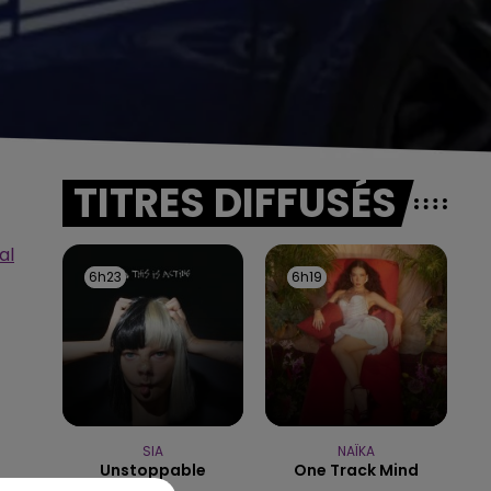
TITRES DIFFUSÉS
al
6h23
6h23
6h19
6h19
SIA
NAÏKA
Unstoppable
One Track Mind