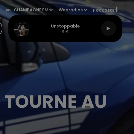
Live :
CHAMPAGNE FM
Webradios
Podcasts
Unstoppable
SIA
E TOURNE AU