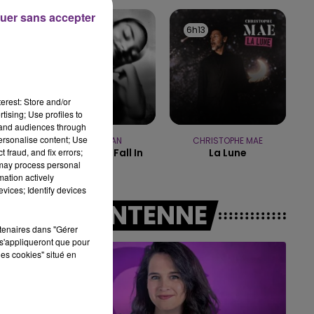
16h00 - 20h00
uer sans accepter
LE WEEK-END CHAMPAGNE FM
6h16
6h16
6h13
6h13
erest: Store and/or
tising; Use profiles to
tand audiences through
personalise content; Use
OLIVIA DEAN
CHRISTOPHE MAE
 fraud, and fix errors;
So Easy (to Fall In
La Lune
Love)
 may process personal
mation actively
vices; Identify devices
A L'ANTENNE
rtenaires dans "Gérer
s'appliqueront que pour
les cookies" situé en