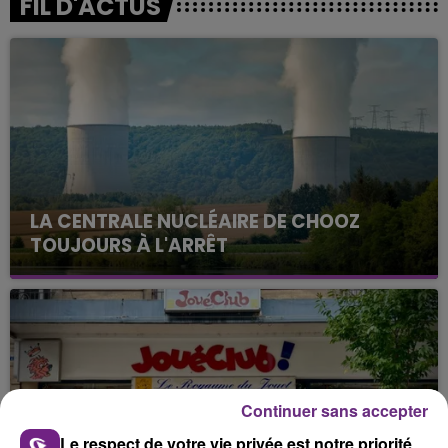
FIL D'ACTUS
LA CENTRALE NUCLÉAIRE DE CHOOZ
TOUJOURS À L'ARRÊT
Cela fait déjà une semaine que la centrale
nucléaire ardennaise est à l'arrêt. Une situation
justifiée par la sécheresse intense qui est toujours
présente.
Continuer sans accepter
Le respect de votre vie privée est notre priorité