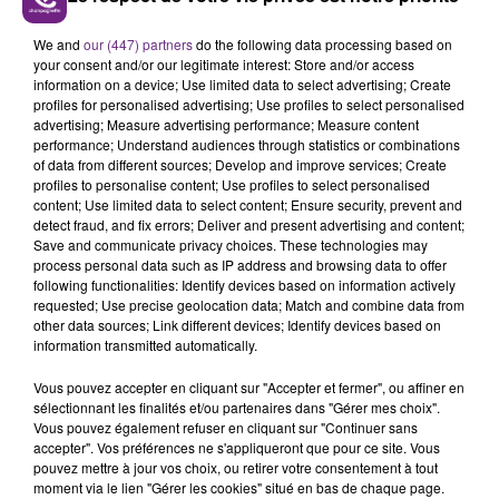
LE MAGASIN JOUÉCLUB DE REIMS FERME
We and
our (447) partners
do the following data processing based on
SES PORTES
your consent and/or our legitimate interest: Store and/or access
C'était l'une des institutions du centre-ville
information on a device; Use limited data to select advertising; Create
profiles for personalised advertising; Use profiles to select personalised
rémois. Le magasin JouéClub est contraint de
advertising; Measure advertising performance; Measure content
fermer ses portes.
TITRES DIFFUSÉS
performance; Understand audiences through statistics or combinations
of data from different sources; Develop and improve services; Create
profiles to personalise content; Use profiles to select personalised
content; Use limited data to select content; Ensure security, prevent and
4h22
4h22
4h19
4h19
detect fraud, and fix errors; Deliver and present advertising and content;
Save and communicate privacy choices. These technologies may
process personal data such as IP address and browsing data to offer
following functionalities: Identify devices based on information actively
requested; Use precise geolocation data; Match and combine data from
other data sources; Link different devices; Identify devices based on
information transmitted automatically.
Vous pouvez accepter en cliquant sur "Accepter et fermer", ou affiner en
sélectionnant les finalités et/ou partenaires dans "Gérer mes choix".
Vous pouvez également refuser en cliquant sur "Continuer sans
accepter". Vos préférences ne s'appliqueront que pour ce site. Vous
TAME IMPALA & JENNIE
FLO DELAVEGA
Dracula
Printemps Eternel
pouvez mettre à jour vos choix, ou retirer votre consentement à tout
moment via le lien "Gérer les cookies" situé en bas de chaque page.