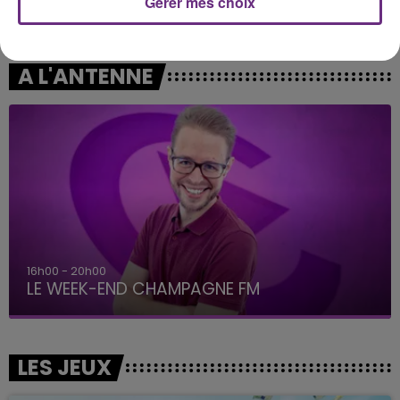
Mr Know It All
Gérer mes choix
COOPER
Shallow
A L'ANTENNE
16h00 - 20h00
LE WEEK-END CHAMPAGNE FM
LES JEUX