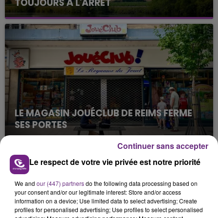
TOUJOURS À L'ARRÊT
Cela fait déjà une semaine que la centrale
nucléaire ardennaise est à l'arrêt. Une situation
justifiée par la sécheresse intense qui est toujours
présente.
LE MAGASIN JOUÉCLUB DE REIMS FERME
SES PORTES
C'était l'une des institutions du centre-ville
Continuer sans accepter
rémois. Le magasin JouéClub est contraint de
fermer ses portes.
Le respect de votre vie privée est notre priorité
TITRES DIFFUSÉS
We and
our (447) partners
do the following data processing based on
your consent and/or our legitimate interest: Store and/or access
10h41
10h41
10h38
10h38
information on a device; Use limited data to select advertising; Create
profiles for personalised advertising; Use profiles to select personalised