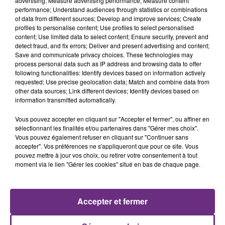
advertising; Measure advertising performance; Measure content
performance; Understand audiences through statistics or combinations
of data from different sources; Develop and improve services; Create
profiles to personalise content; Use profiles to select personalised
content; Use limited data to select content; Ensure security, prevent and
detect fraud, and fix errors; Deliver and present advertising and content;
Save and communicate privacy choices. These technologies may
process personal data such as IP address and browsing data to offer
following functionalities: Identify devices based on information actively
requested; Use precise geolocation data; Match and combine data from
TAME IMPALA & JENNIE
DISIZ & THEODORA
Dracula
Melodrama
other data sources; Link different devices; Identify devices based on
information transmitted automatically.
10h35
10h35
10h30
10h30
Vous pouvez accepter en cliquant sur "Accepter et fermer", ou affiner en
sélectionnant les finalités et/ou partenaires dans "Gérer mes choix".
Vous pouvez également refuser en cliquant sur "Continuer sans
accepter". Vos préférences ne s'appliqueront que pour ce site. Vous
pouvez mettre à jour vos choix, ou retirer votre consentement à tout
moment via le lien "Gérer les cookies" situé en bas de chaque page.
Accepter et fermer
TEDDY SWIMS
LADY GAGA FEAT. BRADLEY