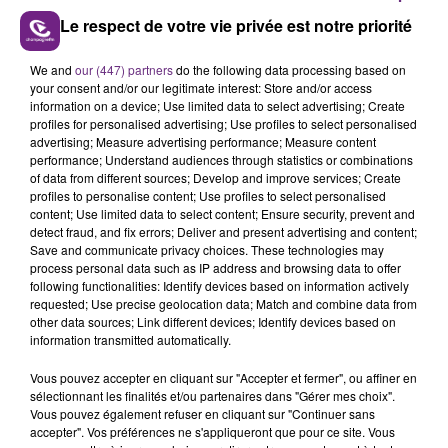
Le respect de votre vie privée est notre priorité
We and
our (447) partners
do the following data processing based on
L'INSPECTION DU TRAVAIL RAPPELLE À
your consent and/or our legitimate interest: Store and/or access
L'ORDRE SUR LES CONDITIONS DE...
information on a device; Use limited data to select advertising; Create
profiles for personalised advertising; Use profiles to select personalised
Alors que les dates de début des vendange 2026
advertising; Measure advertising performance; Measure content
s'est avéré être plus précoce que prévu,
performance; Understand audiences through statistics or combinations
of data from different sources; Develop and improve services; Create
l'inspection du Travail en profite pour rappeler
TITRES DIFFUSÉS
profiles to personalise content; Use profiles to select personalised
les conditions de...
content; Use limited data to select content; Ensure security, prevent and
detect fraud, and fix errors; Deliver and present advertising and content;
Save and communicate privacy choices. These technologies may
9h11
9h11
9h08
9h08
process personal data such as IP address and browsing data to offer
following functionalities: Identify devices based on information actively
requested; Use precise geolocation data; Match and combine data from
other data sources; Link different devices; Identify devices based on
information transmitted automatically.
Vous pouvez accepter en cliquant sur "Accepter et fermer", ou affiner en
sélectionnant les finalités et/ou partenaires dans "Gérer mes choix".
Vous pouvez également refuser en cliquant sur "Continuer sans
accepter". Vos préférences ne s'appliqueront que pour ce site. Vous