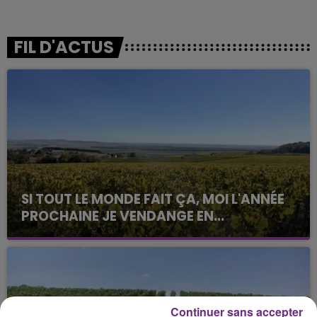
FIL D'ACTUS
SI TOUT LE MONDE FAIT ÇA, MOI L'ANNÉE
PROCHAINE JE VENDANGE EN...
La vendange en Champagne a débuté ce jeudi 6
août dans la commune de Montgueux (Aube). Du
jamais vu !
Continuer sans accepter