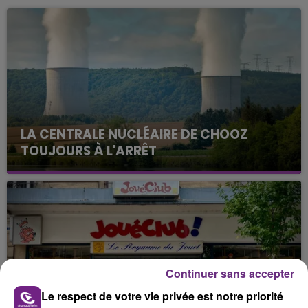
LA CENTRALE NUCLÉAIRE DE CHOOZ
TOUJOURS À L'ARRÊT
Cela fait déjà une semaine que la centrale
nucléaire ardennaise est à l'arrêt. Une situation
justifiée par la sécheresse intense qui est toujours
présente.
Continuer sans accepter
Le respect de votre vie privée est notre priorité
LE MAGASIN JOUÉCLUB DE REIMS FERME