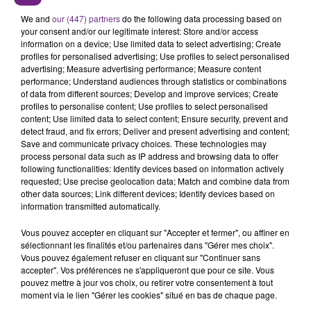
SES PORTES
We and
our (447) partners
do the following data processing based on
C'était l'une des institutions du centre-ville
your consent and/or our legitimate interest: Store and/or access
information on a device; Use limited data to select advertising; Create
rémois. Le magasin JouéClub est contraint de
profiles for personalised advertising; Use profiles to select personalised
fermer ses portes.
advertising; Measure advertising performance; Measure content
TITRES DIFFUSÉS
performance; Understand audiences through statistics or combinations
of data from different sources; Develop and improve services; Create
profiles to personalise content; Use profiles to select personalised
content; Use limited data to select content; Ensure security, prevent and
7h59
7h59
7h55
7h55
detect fraud, and fix errors; Deliver and present advertising and content;
Save and communicate privacy choices. These technologies may
process personal data such as IP address and browsing data to offer
following functionalities: Identify devices based on information actively
requested; Use precise geolocation data; Match and combine data from
other data sources; Link different devices; Identify devices based on
information transmitted automatically.
Vous pouvez accepter en cliquant sur "Accepter et fermer", ou affiner en
sélectionnant les finalités et/ou partenaires dans "Gérer mes choix".
Vous pouvez également refuser en cliquant sur "Continuer sans
TEDDY SWIMS
INDOCHINE
accepter". Vos préférences ne s'appliqueront que pour ce site. Vous
Mr Know It All
Les Nouveaux Soleils
pouvez mettre à jour vos choix, ou retirer votre consentement à tout
moment via le lien "Gérer les cookies" situé en bas de chaque page.
7h52
7h52
7h47
7h47