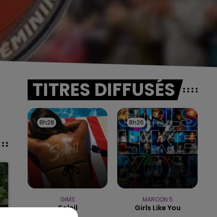
TITRES DIFFUSÉS
8h28
8h28
8h26
8h26
GIMS
MAROON 5
Soleil
Girls Like You