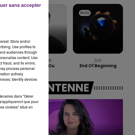
7h00 - 11h00
uer sans accepter
BEST OF
8h23
8h23
8h20
8h20
erest: Store and/or
tising; Use profiles to
tand audiences through
personalise content; Use
JULIEN LIEB
DJO
 fraud, and fix errors;
Dis-Moi Ou
End Of Beginning
 may process personal
mation actively
vices; Identify devices
A L'ANTENNE
rtenaires dans "Gérer
s'appliqueront que pour
les cookies" situé en