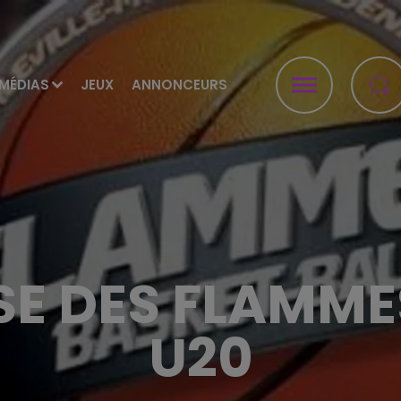
MÉDIAS
JEUX
ANNONCEURS
E DES FLAMME
U20