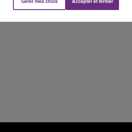
Gérer mes choix
Accepter et fermer
7h00 - 11h00
FM
BEST OF