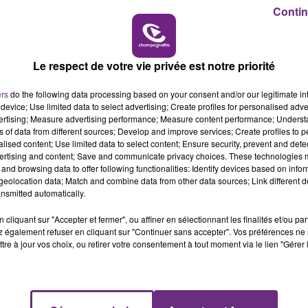
16h00 - 20h00
Contin
LE WEEK-END CHAMPAGNE FM
LE MAGASIN JOUÉCLUB DE REIMS FERME
SES PORTES
Le respect de votre vie privée est notre priorité
C'était l'une des institutions du centre-ville
rémois. Le magasin JouéClub est contraint de
ers
do the following data processing based on your consent and/or our legitimate int
device; Use limited data to select advertising; Create profiles for personalised adver
fermer ses portes.
vertising; Measure advertising performance; Measure content performance; Unders
ns of data from different sources; Develop and improve services; Create profiles to 
alised content; Use limited data to select content; Ensure security, prevent and detect
ertising and content; Save and communicate privacy choices. These technologies
and browsing data to offer following functionalities: Identify devices based on infor
eolocation data; Match and combine data from other data sources; Link different de
nsmitted automatically.
cliquant sur "Accepter et fermer", ou affiner en sélectionnant les finalités et/ou pa
 également refuser en cliquant sur "Continuer sans accepter". Vos préférences ne 
tre à jour vos choix, ou retirer votre consentement à tout moment via le lien "Gérer 