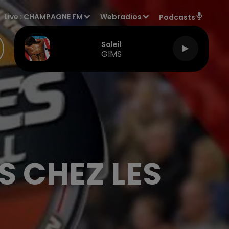
Live :
CHAMPAGNE FM
Webradios
Podcasts
Soleil
GIMS
S CHEZ LES