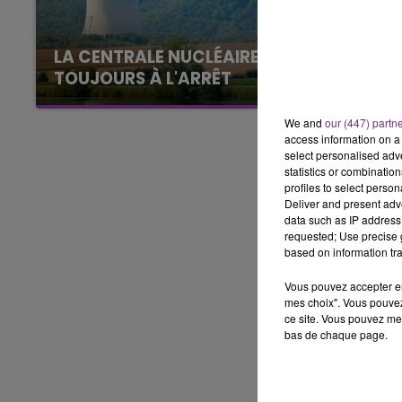
11h00 - 16h00
LE WEEK-END CHAMPAGNE FM
LA CENTRALE NUCLÉAIRE DE CHOOZ
TOUJOURS À L'ARRÊT
Cela fait déjà une semaine que la centrale
nucléaire ardennaise est à l'arrêt. Une situation
We and
our (447) partn
access information on a 
justifiée par la sécheresse intense qui est
select personalised ad
toujours présente.
statistics or combinatio
profiles to select person
Deliver and present adv
data such as IP address 
requested; Use precise g
based on information tra
Vous pouvez accepter en 
mes choix". Vous pouvez
ce site. Vous pouvez met
bas de chaque page.