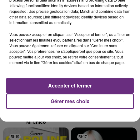
SES PORTES
following functionalities: Identify devices based on information actively
C'était l'une des institutions du centre-ville
requested; Use precise geolocation data; Match and combine data from
rémois. Le magasin JouéClub est contraint de
other data sources; Link different devices; Identify devices based on
fermer ses portes.
information transmitted automatically.
TITRES DIFFUSÉS
Vous pouvez accepter en cliquant sur "Accepter et fermer", ou affiner en
sélectionnant les finalités et/ou partenaires dans "Gérer mes choix".
Vous pouvez également refuser en cliquant sur "Continuer sans
5h26
5h26
5h23
5h23
accepter". Vos préférences ne s'appliqueront que pour ce site. Vous
pouvez mettre à jour vos choix, ou retirer votre consentement à tout
moment via le lien "Gérer les cookies" situé en bas de chaque page.
Accepter et fermer
Gérer mes choix
DJ GOJA & JASON DERULO &
LANA DEL REY
Summertime Sadness
MELODY
Mi Chico
5h19
5h19
5h17
5h17