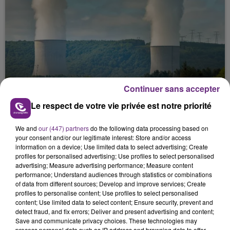
Continuer sans accepter
LA CENTRALE NUCLÉAIRE DE CHOOZ
TOUJOURS À L'ARRÊT
Le respect de votre vie privée est notre priorité
Cela fait déjà une semaine que la centrale
nucléaire ardennaise est à l'arrêt. Une situation
We and
our (447) partners
do the following data processing based on
your consent and/or our legitimate interest: Store and/or access
justifiée par la sécheresse intense qui est toujours
information on a device; Use limited data to select advertising; Create
présente.
profiles for personalised advertising; Use profiles to select personalised
advertising; Measure advertising performance; Measure content
performance; Understand audiences through statistics or combinations
of data from different sources; Develop and improve services; Create
profiles to personalise content; Use profiles to select personalised
content; Use limited data to select content; Ensure security, prevent and
detect fraud, and fix errors; Deliver and present advertising and content;
LE MAGASIN JOUÉCLUB DE REIMS FERME
Save and communicate privacy choices. These technologies may
process personal data such as IP address and browsing data to offer