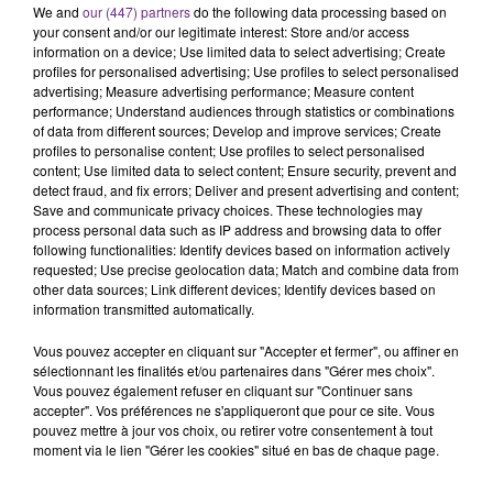
SES PORTES
We and
our (447) partners
do the following data processing based on
C'était l'une des institutions du centre-ville
your consent and/or our legitimate interest: Store and/or access
information on a device; Use limited data to select advertising; Create
rémois. Le magasin JouéClub est contraint de
profiles for personalised advertising; Use profiles to select personalised
fermer ses portes.
advertising; Measure advertising performance; Measure content
TITRES DIFFUSÉS
performance; Understand audiences through statistics or combinations
of data from different sources; Develop and improve services; Create
profiles to personalise content; Use profiles to select personalised
18h53
18h53
18h48
18h48
content; Use limited data to select content; Ensure security, prevent and
detect fraud, and fix errors; Deliver and present advertising and content;
Save and communicate privacy choices. These technologies may
process personal data such as IP address and browsing data to offer
following functionalities: Identify devices based on information actively
requested; Use precise geolocation data; Match and combine data from
other data sources; Link different devices; Identify devices based on
information transmitted automatically.
Vous pouvez accepter en cliquant sur "Accepter et fermer", ou affiner en
sélectionnant les finalités et/ou partenaires dans "Gérer mes choix".
Vous pouvez également refuser en cliquant sur "Continuer sans
LEWIS CAPALDI
OLIVIA RODRIGO
accepter". Vos préférences ne s'appliqueront que pour ce site. Vous
Forget Me
Stupid Song
pouvez mettre à jour vos choix, ou retirer votre consentement à tout
moment via le lien "Gérer les cookies" situé en bas de chaque page.
18h44
18h44
18h42
18h42