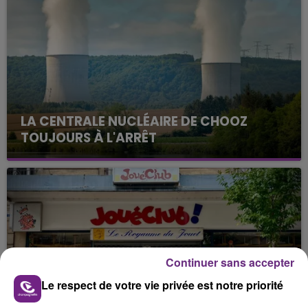
LA CENTRALE NUCLÉAIRE DE CHOOZ
TOUJOURS À L'ARRÊT
Cela fait déjà une semaine que la centrale
nucléaire ardennaise est à l'arrêt. Une situation
justifiée par la sécheresse intense qui est toujours
présente.
Continuer sans accepter
Le respect de votre vie privée est notre priorité
LE MAGASIN JOUÉCLUB DE REIMS FERME