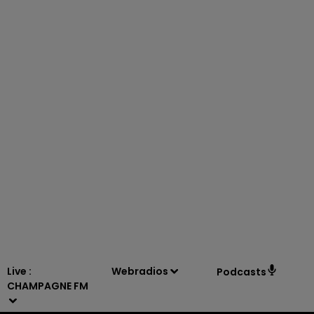
11h00 - 16h00
LE WEEK-END CHAMPAGNE FM
Live :
Webradios
Podcasts
CHAMPAGNE FM