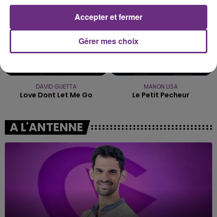
Accepter et fermer
Gérer mes choix
DAVID GUETTA
MANON LISA
Love Dont Let Me Go
Le Petit Pecheur
A L'ANTENNE