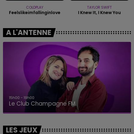
COLDPLAY
TAYLOR SWIFT
Feelslikeimfallinginlove
I Knew It, I Knew You
A L'ANTENNE
15h00 - 19h00
Le Club Champagne FM
LES JEUX