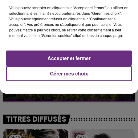
UNE JEUNE AUTOMOBILISTE GRIÈVEMENT
Vous pouvez accepter en cliquant sur "Accepter et fermer", ou affiner en
BLESSÉE
sélectionnant les finalités et/ou partenaires dans "Gérer mes choix".
Vous pouvez également refuser en cliquant sur "Continuer sans
Une automobiliste s'est retrouvée piégée dans
accepter". Vos préférences ne s'appliqueront que pour ce site. Vous
son véhicule après une collision avec un poids
pouvez mettre à jour vos choix, ou retirer votre consentement à tout
moment via le lien "Gérer les cookies" situé en bas de chaque page.
lourd. Très grièvement blessée, la jeune femme
de 20 ans a été...
Accepter et fermer
Gérer mes choix
SI TOUT LE MONDE FAIT ÇA, MOI L'ANNÉE
PROCHAINE JE VENDANGE EN...
La vendange en Champagne a débuté ce jeudi 6
août dans la commune de Montgueux (Aube). Du
jamais vu !
TITRES DIFFUSÉS
9h29
9h29
9h24
9h24