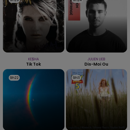
KE$HA
JULIEN LIEB
Tik Tok
Dis-Moi Ou
9h22
9h22
9h11
9h11