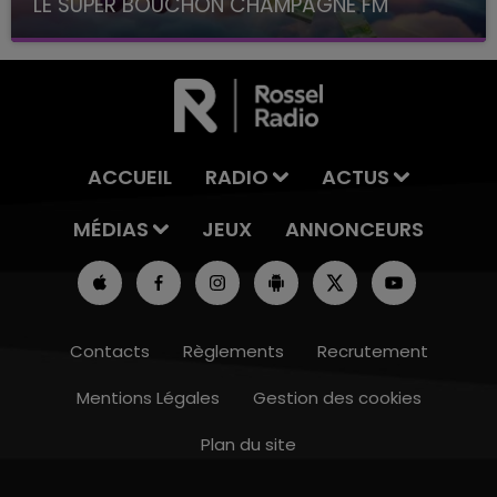
LE SUPER BOUCHON CHAMPAGNE FM
avec La Famille Champagne FM, à 8H10
ACCUEIL
RADIO
ACTUS
MÉDIAS
JEUX
ANNONCEURS
Contacts
Règlements
Recrutement
Mentions Légales
Gestion des cookies
Plan du site
16h00 - 20h00
LE WEEK-END CHAMPAGNE FM