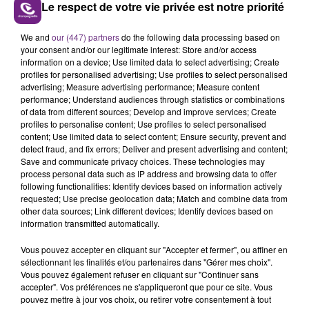
Le respect de votre vie privée est notre priorité
LE MAGASIN JOUÉCLUB DE REIMS FERME
We and
our (447) partners
do the following data processing based on
SES PORTES
your consent and/or our legitimate interest: Store and/or access
information on a device; Use limited data to select advertising; Create
C'était l'une des institutions du centre-ville
profiles for personalised advertising; Use profiles to select personalised
rémois. Le magasin JouéClub est contraint de
advertising; Measure advertising performance; Measure content
performance; Understand audiences through statistics or combinations
fermer ses portes.
TITRES DIFFUSÉS
of data from different sources; Develop and improve services; Create
profiles to personalise content; Use profiles to select personalised
content; Use limited data to select content; Ensure security, prevent and
detect fraud, and fix errors; Deliver and present advertising and content;
16h06
16h06
16h03
16h03
Save and communicate privacy choices. These technologies may
process personal data such as IP address and browsing data to offer
following functionalities: Identify devices based on information actively
requested; Use precise geolocation data; Match and combine data from
other data sources; Link different devices; Identify devices based on
information transmitted automatically.
Vous pouvez accepter en cliquant sur "Accepter et fermer", ou affiner en
sélectionnant les finalités et/ou partenaires dans "Gérer mes choix".
Vous pouvez également refuser en cliquant sur "Continuer sans
accepter". Vos préférences ne s'appliqueront que pour ce site. Vous
JEREMY FREROT
PANIC! AT THE DISCO
pouvez mettre à jour vos choix, ou retirer votre consentement à tout