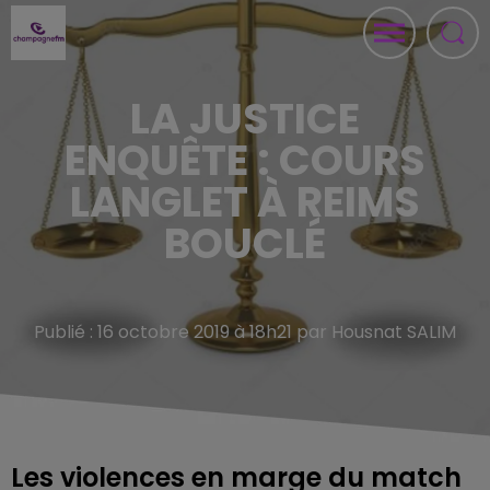
LA JUSTICE
ENQUÊTE : COURS
LANGLET À REIMS
BOUCLÉ
Publié : 16 octobre 2019 à 18h21 par Housnat SALIM
Les violences en marge du match