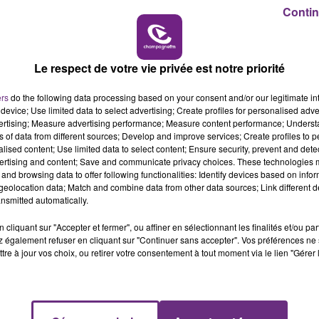
11h00 - 16h00
Contin
LE WEEK-END CHAMPAGNE FM
LE MAGASIN JOUÉCLUB DE REIMS FERME
SES PORTES
Le respect de votre vie privée est notre priorité
C'était l'une des institutions du centre-ville
rémois. Le magasin JouéClub est contraint de
ers
do the following data processing based on your consent and/or our legitimate int
fermer ses portes.
device; Use limited data to select advertising; Create profiles for personalised adver
vertising; Measure advertising performance; Measure content performance; Unders
ns of data from different sources; Develop and improve services; Create profiles to 
alised content; Use limited data to select content; Ensure security, prevent and detect
ertising and content; Save and communicate privacy choices. These technologies
and browsing data to offer following functionalities: Identify devices based on infor
eolocation data; Match and combine data from other data sources; Link different de
nsmitted automatically.
cliquant sur "Accepter et fermer", ou affiner en sélectionnant les finalités et/ou pa
 également refuser en cliquant sur "Continuer sans accepter". Vos préférences ne 
tre à jour vos choix, ou retirer votre consentement à tout moment via le lien "Gérer 