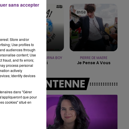
16h00 - 20h00
uer sans accepter
LE WEEK-END CHAMPAGNE FM
9h01
9h01
8h58
8h58
erest: Store and/or
tising; Use profiles to
tand audiences through
personalise content; Use
SHAKIRA FEAT. BURNA BOY
PIERRE DE MAERE
 fraud, and fix errors;
Dai Dai
Je Pense A Vous
 may process personal
mation actively
vices; Identify devices
A L'ANTENNE
rtenaires dans "Gérer
s'appliqueront que pour
les cookies" situé en