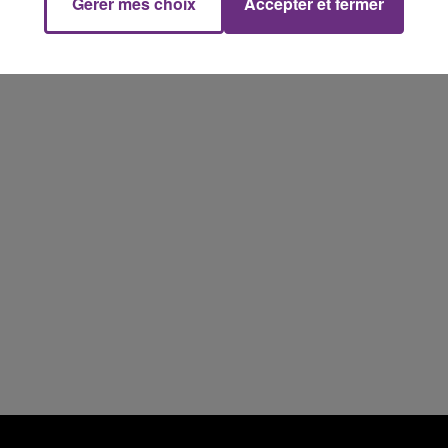
Gérer mes choix
Accepter et fermer
16h00 - 20h00
FM
Le Week-end Champagne FM