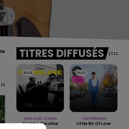
TITRES DIFFUSÉS
EN
9h08
9h08
9h05
9h05
ZAHO & MC SOLAAR
TOM GRENNAN
Comme Caroline
Little Bit Of Love