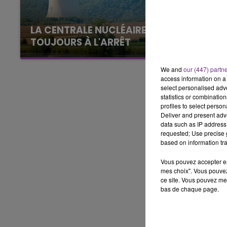
7h00 - 11h00
BEST OF
LA CENTRALE NUCLÉAIRE DE CHOOZ
TOUJOURS À L'ARRÊT
Cela fait déjà une semaine que la centrale
nucléaire ardennaise est à l'arrêt. Une situation
We and
our (447) partn
justifiée par la sécheresse intense qui est
access information on a 
select personalised ad
toujours présente.
statistics or combinatio
profiles to select person
Deliver and present adv
data such as IP address 
requested; Use precise g
based on information tra
Vous pouvez accepter en 
mes choix". Vous pouvez
ce site. Vous pouvez met
bas de chaque page.