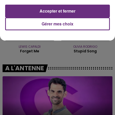
Accepter et fermer
Gérer mes choix
LEWIS CAPALDI
OLIVIA RODRIGO
Forget Me
Stupid Song
A L'ANTENNE