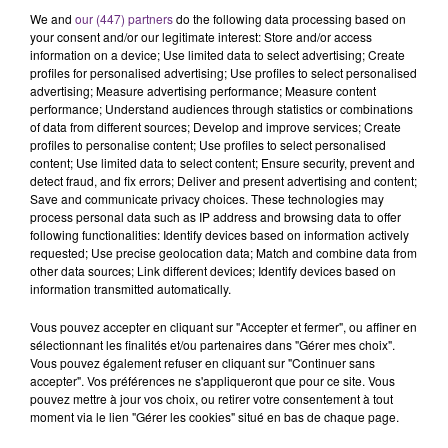
SES PORTES
We and
our (447) partners
do the following data processing based on
C'était l'une des institutions du centre-ville
your consent and/or our legitimate interest: Store and/or access
rémois. Le magasin JouéClub est contraint de
information on a device; Use limited data to select advertising; Create
profiles for personalised advertising; Use profiles to select personalised
fermer ses portes.
TITRES DIFFUSÉS
advertising; Measure advertising performance; Measure content
performance; Understand audiences through statistics or combinations
of data from different sources; Develop and improve services; Create
profiles to personalise content; Use profiles to select personalised
18h59
18h59
18h57
18h57
content; Use limited data to select content; Ensure security, prevent and
detect fraud, and fix errors; Deliver and present advertising and content;
Save and communicate privacy choices. These technologies may
process personal data such as IP address and browsing data to offer
following functionalities: Identify devices based on information actively
requested; Use precise geolocation data; Match and combine data from
other data sources; Link different devices; Identify devices based on
information transmitted automatically.
Vous pouvez accepter en cliquant sur "Accepter et fermer", ou affiner en
sélectionnant les finalités et/ou partenaires dans "Gérer mes choix".
SHAKIRA FEAT. BURNA BOY
PIERRE DE MAERE
Vous pouvez également refuser en cliquant sur "Continuer sans
Dai Dai
Je Pense A Vous
accepter". Vos préférences ne s'appliqueront que pour ce site. Vous
pouvez mettre à jour vos choix, ou retirer votre consentement à tout
moment via le lien "Gérer les cookies" situé en bas de chaque page.
18h53
18h53
18h48
18h48