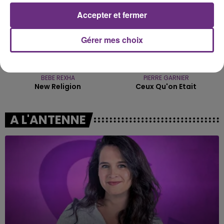
Accepter et fermer
Gérer mes choix
BEBE REXHA
PIERRE GARNIER
New Religion
Ceux Qu'on Etait
A L'ANTENNE