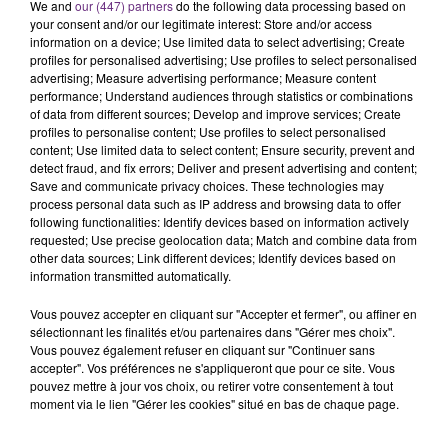
C'était l'une des institutions du centre-ville
We and
our (447) partners
do the following data processing based on
your consent and/or our legitimate interest: Store and/or access
rémois. Le magasin JouéClub est contraint de
information on a device; Use limited data to select advertising; Create
fermer ses portes.
profiles for personalised advertising; Use profiles to select personalised
TITRES DIFFUSÉS
advertising; Measure advertising performance; Measure content
performance; Understand audiences through statistics or combinations
of data from different sources; Develop and improve services; Create
20h47
20h47
20h44
20h44
profiles to personalise content; Use profiles to select personalised
content; Use limited data to select content; Ensure security, prevent and
detect fraud, and fix errors; Deliver and present advertising and content;
Save and communicate privacy choices. These technologies may
process personal data such as IP address and browsing data to offer
following functionalities: Identify devices based on information actively
requested; Use precise geolocation data; Match and combine data from
other data sources; Link different devices; Identify devices based on
information transmitted automatically.
Vous pouvez accepter en cliquant sur "Accepter et fermer", ou affiner en
sélectionnant les finalités et/ou partenaires dans "Gérer mes choix".
BENSON BOONE
SHAKIRA
Vous pouvez également refuser en cliquant sur "Continuer sans
The Time Of My Life
Whenever, Wherever
accepter". Vos préférences ne s'appliqueront que pour ce site. Vous
pouvez mettre à jour vos choix, ou retirer votre consentement à tout
20h41
20h41
20h38
20h38
moment via le lien "Gérer les cookies" situé en bas de chaque page.