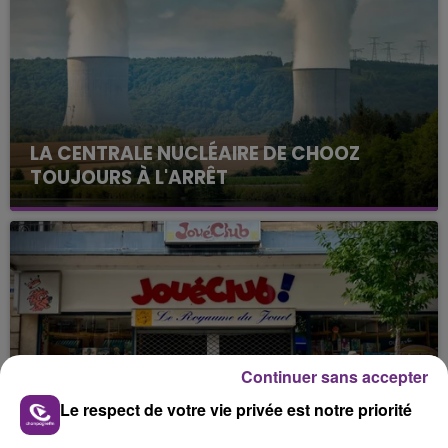
LA CENTRALE NUCLÉAIRE DE CHOOZ
TOUJOURS À L'ARRÊT
Cela fait déjà une semaine que la centrale
nucléaire ardennaise est à l'arrêt. Une situation
justifiée par la sécheresse intense qui est toujours
présente.
Continuer sans accepter
LE MAGASIN JOUÉCLUB DE REIMS FERME
Le respect de votre vie privée est notre priorité
SES PORTES