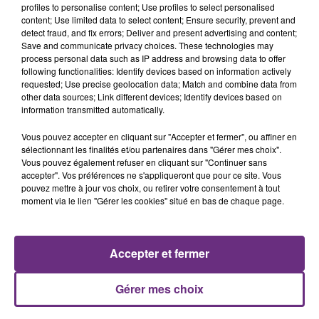
justifiée par la sécheresse intense qui est toujours
profiles to personalise content; Use profiles to select personalised
présente.
content; Use limited data to select content; Ensure security, prevent and
detect fraud, and fix errors; Deliver and present advertising and content;
Save and communicate privacy choices. These technologies may
process personal data such as IP address and browsing data to offer
following functionalities: Identify devices based on information actively
requested; Use precise geolocation data; Match and combine data from
other data sources; Link different devices; Identify devices based on
information transmitted automatically.
LE MAGASIN JOUÉCLUB DE REIMS FERME
SES PORTES
Vous pouvez accepter en cliquant sur "Accepter et fermer", ou affiner en
C'était l'une des institutions du centre-ville
sélectionnant les finalités et/ou partenaires dans "Gérer mes choix".
Vous pouvez également refuser en cliquant sur "Continuer sans
rémois. Le magasin JouéClub est contraint de
accepter". Vos préférences ne s'appliqueront que pour ce site. Vous
fermer ses portes.
pouvez mettre à jour vos choix, ou retirer votre consentement à tout
TITRES DIFFUSÉS
moment via le lien "Gérer les cookies" situé en bas de chaque page.
19h12
19h12
19h08
19h08
Accepter et fermer
Gérer mes choix