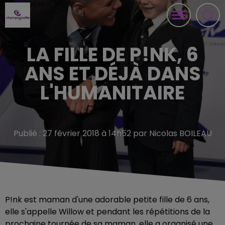
LA FILLE DE P!NK, 6
ANS ET DÉJÀ DANS
L'HUMANITAIRE
Publié : 27 février 2018 à 14h52 par Nicolas BOILEAU
P!nk est maman d'une adorable petite fille de 6 ans,
elle s'appelle
Willow et pendant les répétitions de la
prochaine tournée de sa maman, elle a organisé une