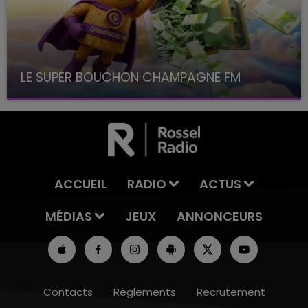
LE SUPER BOUCHON CHAMPAGNE FM
avec La Famille Champagne FM, à 8H10
ACCUEIL
RADIO
ACTUS
MÉDIAS
JEUX
ANNONCEURS
Contacts
Règlements
Recrutement