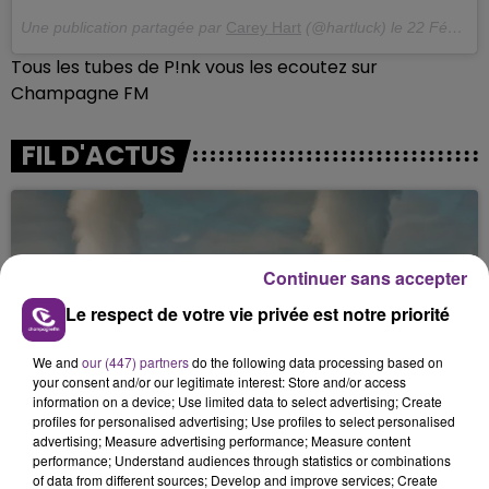
Une publication partagée par
Carey Hart
(@hartluck) le
22 Févr. 2018 à 6 :37 PST
Tous les tubes de P!nk vous les ecoutez sur
Champagne FM
FIL D'ACTUS
Continuer sans accepter
Le respect de votre vie privée est notre priorité
We and
our (447) partners
do the following data processing based on
your consent and/or our legitimate interest: Store and/or access
LA CENTRALE NUCLÉAIRE DE CHOOZ
information on a device; Use limited data to select advertising; Create
TOUJOURS À L'ARRÊT
profiles for personalised advertising; Use profiles to select personalised
Cela fait déjà une semaine que la centrale
advertising; Measure advertising performance; Measure content
performance; Understand audiences through statistics or combinations
nucléaire ardennaise est à l'arrêt. Une situation
of data from different sources; Develop and improve services; Create