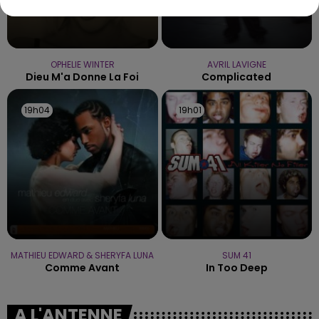
OPHELIE WINTER
AVRIL LAVIGNE
Dieu M'a Donne La Foi
Complicated
19h04
19h04
19h01
19h01
MATHIEU EDWARD & SHERYFA LUNA
SUM 41
Comme Avant
In Too Deep
A L'ANTENNE