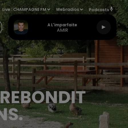
Live :
CHAMPAGNE FM
Webradios
Podcasts
A L'imparfaite
AMIR
 REBONDIT
NS.