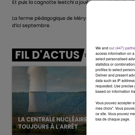
Et puis la cagnotte leetchi a joué un grand rôle éga
7h00 - 11h00
BEST OF
La ferme pédagogique de Méry-sur-Seine qui compt
d’ici septembre.
We and
our (447) partn
FIL D'ACTUS
access information on a 
select personalised ad
statistics or combinatio
profiles to select person
Deliver and present adv
data such as IP address 
requested; Use precise g
based on information tra
Vous pouvez accepter en 
mes choix". Vous pouvez
ce site. Vous pouvez met
LA CENTRALE NUCLÉAIRE DE CHOOZ
bas de chaque page.
TOUJOURS À L'ARRÊT
Cela fait déjà une semaine que la centrale