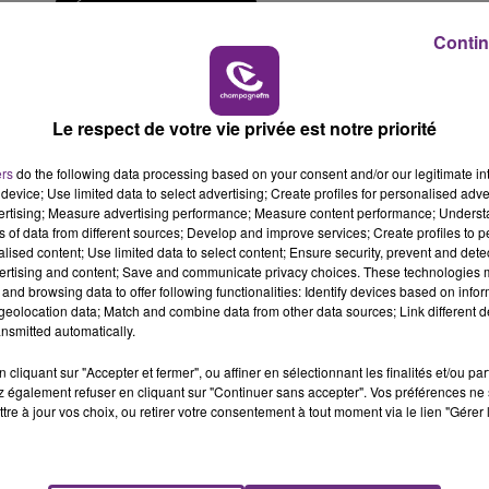
lement.
Écouter le podcast
11h00 - 16h00
LE WEEK-END CHAMPAGNE FM
Contin
e maintenant 64 animaux, devrait être quasi au complet
Le respect de votre vie privée est notre priorité
ers
do the following data processing based on your consent and/or our legitimate int
device; Use limited data to select advertising; Create profiles for personalised adver
vertising; Measure advertising performance; Measure content performance; Unders
ns of data from different sources; Develop and improve services; Create profiles to 
alised content; Use limited data to select content; Ensure security, prevent and detect
ertising and content; Save and communicate privacy choices. These technologies
and browsing data to offer following functionalities: Identify devices based on infor
eolocation data; Match and combine data from other data sources; Link different de
nsmitted automatically.
cliquant sur "Accepter et fermer", ou affiner en sélectionnant les finalités et/ou pa
 également refuser en cliquant sur "Continuer sans accepter". Vos préférences ne 
tre à jour vos choix, ou retirer votre consentement à tout moment via le lien "Gérer 
LE MAGASIN JOUÉCLUB DE REIMS FERME
SES PORTES
C'était l'une des institutions du centre-ville