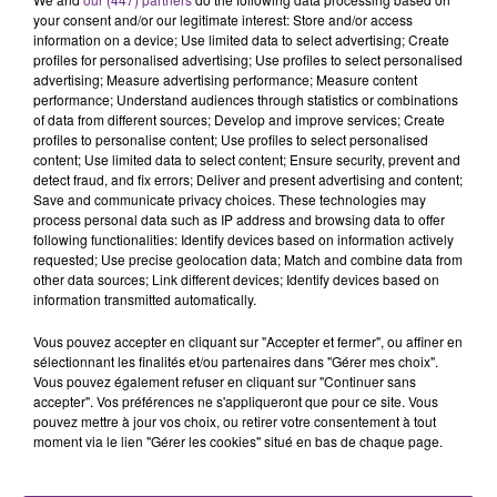
s'est avéré être plus précoce que prévu,
your consent and/or our legitimate interest: Store and/or access
information on a device; Use limited data to select advertising; Create
l'inspection du Travail en profite pour rappeler
TITRES DIFFUSÉS
profiles for personalised advertising; Use profiles to select personalised
les conditions de...
advertising; Measure advertising performance; Measure content
performance; Understand audiences through statistics or combinations
of data from different sources; Develop and improve services; Create
8h51
8h51
8h47
8h47
profiles to personalise content; Use profiles to select personalised
content; Use limited data to select content; Ensure security, prevent and
detect fraud, and fix errors; Deliver and present advertising and content;
Save and communicate privacy choices. These technologies may
process personal data such as IP address and browsing data to offer
following functionalities: Identify devices based on information actively
requested; Use precise geolocation data; Match and combine data from
other data sources; Link different devices; Identify devices based on
information transmitted automatically.
Vous pouvez accepter en cliquant sur "Accepter et fermer", ou affiner en
TEDDY SWIMS
SAM SMITH
sélectionnant les finalités et/ou partenaires dans "Gérer mes choix".
Mr Know It All
Stay With Me
Vous pouvez également refuser en cliquant sur "Continuer sans
accepter". Vos préférences ne s'appliqueront que pour ce site. Vous
pouvez mettre à jour vos choix, ou retirer votre consentement à tout
8h43
8h43
8h35
8h35
moment via le lien "Gérer les cookies" situé en bas de chaque page.