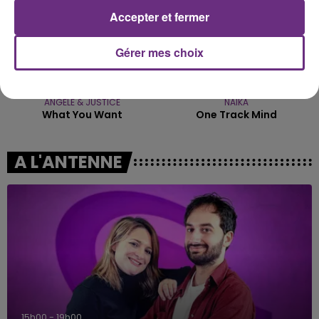
Accepter et fermer
Gérer mes choix
ANGELE & JUSTICE
NAÏKA
What You Want
One Track Mind
A L'ANTENNE
15h00 - 19h00