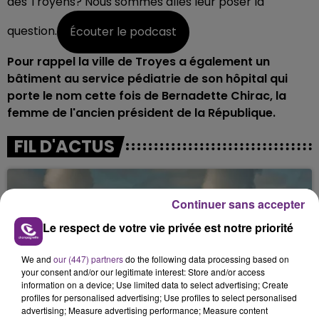
des Troyens? Nous sommes allés leur poser la
question.
Écouter le podcast
Pour rappel la ville de Troyes a également un
bâtiment au service pédiatrie de son hôpital qui
porte le nom cette fois de Bernadette Chirac, la
femme de l'ancien président de la République.
FIL D'ACTUS
Continuer sans accepter
Le respect de votre vie privée est notre priorité
We and
our (447) partners
do the following data processing based on
your consent and/or our legitimate interest: Store and/or access
information on a device; Use limited data to select advertising; Create
LA CENTRALE NUCLÉAIRE DE CHOOZ
profiles for personalised advertising; Use profiles to select personalised
advertising; Measure advertising performance; Measure content
TOUJOURS À L'ARRÊT