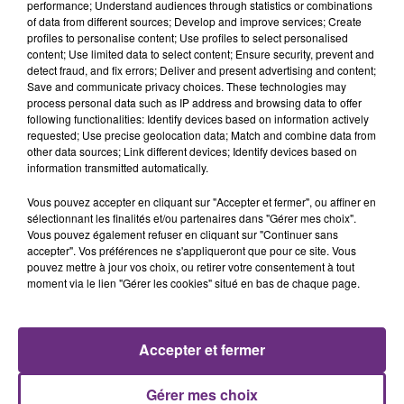
performance; Understand audiences through statistics or combinations
Cela fait déjà une semaine que la centrale
of data from different sources; Develop and improve services; Create
profiles to personalise content; Use profiles to select personalised
nucléaire ardennaise est à l'arrêt. Une situation
content; Use limited data to select content; Ensure security, prevent and
justifiée par la sécheresse intense qui est toujours
detect fraud, and fix errors; Deliver and present advertising and content;
présente.
Save and communicate privacy choices. These technologies may
process personal data such as IP address and browsing data to offer
following functionalities: Identify devices based on information actively
requested; Use precise geolocation data; Match and combine data from
other data sources; Link different devices; Identify devices based on
information transmitted automatically.
LE MAGASIN JOUÉCLUB DE REIMS FERME
Vous pouvez accepter en cliquant sur "Accepter et fermer", ou affiner en
sélectionnant les finalités et/ou partenaires dans "Gérer mes choix".
SES PORTES
Vous pouvez également refuser en cliquant sur "Continuer sans
C'était l'une des institutions du centre-ville
accepter". Vos préférences ne s'appliqueront que pour ce site. Vous
rémois. Le magasin JouéClub est contraint de
pouvez mettre à jour vos choix, ou retirer votre consentement à tout
moment via le lien "Gérer les cookies" situé en bas de chaque page.
fermer ses portes.
TITRES DIFFUSÉS
Accepter et fermer
11h29
11h29
11h25
11h25
Gérer mes choix