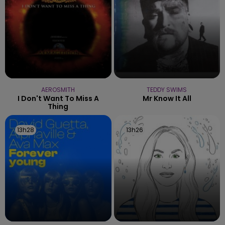
AEROSMITH
TEDDY SWIMS
I Don't Want To Miss A
Mr Know It All
Thing
13h28
13h28
13h26
13h26