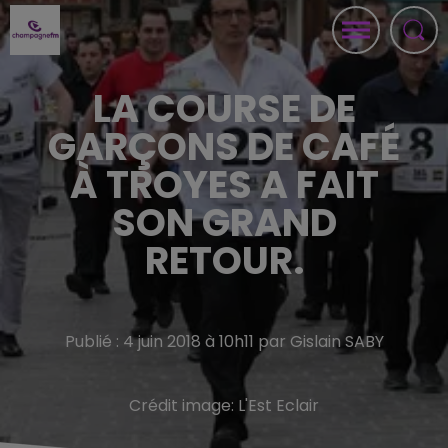
LA COURSE DE
GARÇONS DE CAFÉ
À TROYES A FAIT
SON GRAND
RETOUR.
Publié : 4 juin 2018 à 10h11 par Gislain SABY
Crédit image:
L'Est Eclair