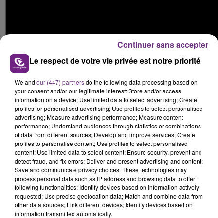
Continuer sans accepter
Le respect de votre vie privée est notre priorité
We and
our (447) partners
do the following data processing based on
your consent and/or our legitimate interest: Store and/or access
information on a device; Use limited data to select advertising; Create
FIL D'ACTUS
profiles for personalised advertising; Use profiles to select personalised
advertising; Measure advertising performance; Measure content
performance; Understand audiences through statistics or combinations
of data from different sources; Develop and improve services; Create
profiles to personalise content; Use profiles to select personalised
content; Use limited data to select content; Ensure security, prevent and
detect fraud, and fix errors; Deliver and present advertising and content;
Save and communicate privacy choices. These technologies may
process personal data such as IP address and browsing data to offer
following functionalities: Identify devices based on information actively
requested; Use precise geolocation data; Match and combine data from
other data sources; Link different devices; Identify devices based on
information transmitted automatically.
LA CENTRALE NUCLÉAIRE DE CHOOZ