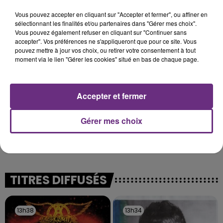
TOUJOURS À L'ARRÊT
Vous pouvez accepter en cliquant sur "Accepter et fermer", ou affiner en
Cela fait déjà une semaine que la centrale
sélectionnant les finalités et/ou partenaires dans "Gérer mes choix".
Vous pouvez également refuser en cliquant sur "Continuer sans
nucléaire ardennaise est à l'arrêt. Une situation
accepter". Vos préférences ne s'appliqueront que pour ce site. Vous
justifiée par la sécheresse intense qui est toujours
pouvez mettre à jour vos choix, ou retirer votre consentement à tout
présente.
moment via le lien "Gérer les cookies" situé en bas de chaque page.
Accepter et fermer
Gérer mes choix
LE MAGASIN JOUÉCLUB DE REIMS FERME
SES PORTES
C'était l'une des institutions du centre-ville
rémois. Le magasin JouéClub est contraint de
fermer ses portes.
TITRES DIFFUSÉS
13h38
13h38
13h34
13h34