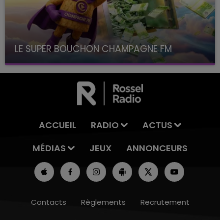
LE SUPER BOUCHON CHAMPAGNE FM
avec La Famille Champagne FM, à 8H10
ACCUEIL
RADIO
ACTUS
MÉDIAS
JEUX
ANNONCEURS
Contacts
Règlements
Recrutement