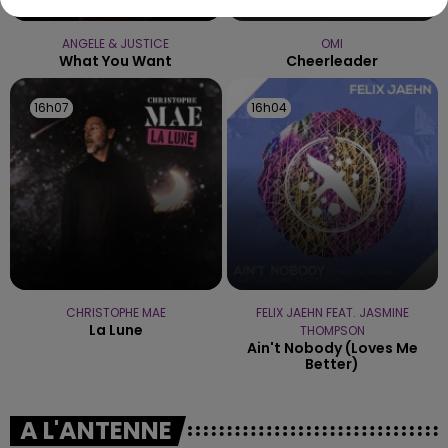
ANGELE & JUSTICE
OMI
What You Want
Cheerleader
16h07
16h07
16h04
16h04
CHRISTOPHE MAE
FELIX JAEHN FEAT. JASMINE
La Lune
THOMPSON
Ain't Nobody (loves Me
Better)
A L'ANTENNE