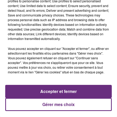
profiles to personalise content; Use profiles to select personalised
content; Use limited data to select content; Ensure security, prevent and
detect fraud, and fix errors; Deliver and present advertising and content;
Save and communicate privacy choices. These technologies may
process personal data such as IP address and browsing data to offer
following functionalities: Identify devices based on information actively
LE MAGASIN JOUÉCLUB DE REIMS FERME
requested; Use precise geolocation data; Match and combine data from
other data sources; Link different devices; Identify devices based on
SES PORTES
information transmitted automatically.
C'était l'une des institutions du centre-ville
rémois. Le magasin JouéClub est contraint de
Vous pouvez accepter en cliquant sur "Accepter et fermer", ou affiner en
sélectionnant les finalités et/ou partenaires dans "Gérer mes choix".
fermer ses portes.
TITRES DIFFUSÉS
Vous pouvez également refuser en cliquant sur "Continuer sans
accepter". Vos préférences ne s'appliqueront que pour ce site. Vous
pouvez mettre à jour vos choix, ou retirer votre consentement à tout
moment via le lien "Gérer les cookies" situé en bas de chaque page.
16h17
16h17
16h10
16h10
Accepter et fermer
Gérer mes choix