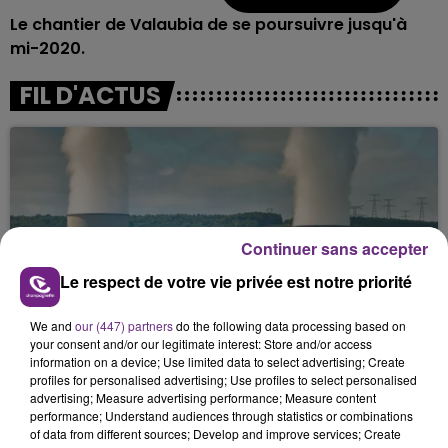
L
e chantier de Valaubia de se poursuivre jusqu'à
mi-2020.
FIL D'ACTUS
Continuer sans accepter
Le respect de votre vie privée est notre priorité
LA CENTRALE NUCLÉAIRE DE CHOOZ
We and
our (447) partners
do the following data processing based on
TOUJOURS À L'ARRÊT
your consent and/or our legitimate interest: Store and/or access
Cela fait déjà une semaine que la centrale
information on a device; Use limited data to select advertising; Create
profiles for personalised advertising; Use profiles to select personalised
nucléaire ardennaise est à l'arrêt. Une situation
advertising; Measure advertising performance; Measure content
justifiée par la sécheresse intense qui est toujours
performance; Understand audiences through statistics or combinations
présente.
of data from different sources; Develop and improve services; Create