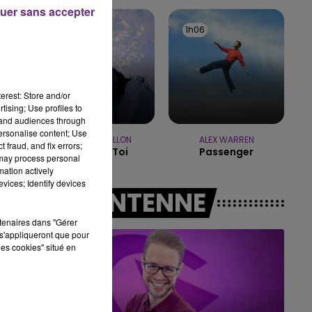
10h00 - 14h00
uer sans accepter
LE TICKET DE CAISSE
1h09
1h09
1h06
1h06
erest: Store and/or
tising; Use profiles to
tand audiences through
personalise content; Use
ADELE CASTILLON
ALEX WARREN
 fraud, and fix errors;
Ete Avec Toi
Passenger
 may process personal
mation actively
vices; Identify devices
A L'ANTENNE
rtenaires dans "Gérer
s'appliqueront que pour
les cookies" situé en