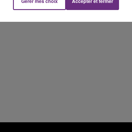
Gérer mes choix
Accepter et fermer
10h00 - 14h00
LE TICKET DE CAISSE