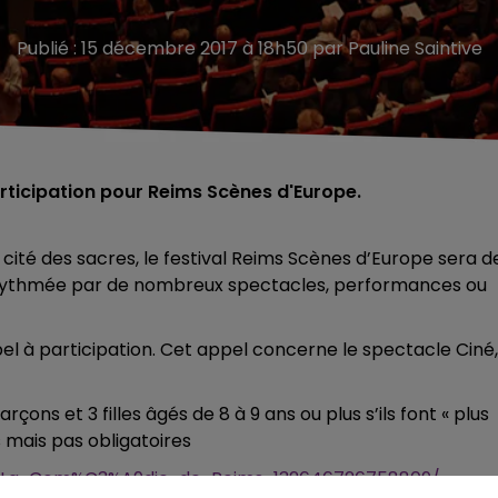
Publié : 15 décembre 2017 à 18h50 par Pauline Saintive
articipation pour Reims Scènes d'Europe.
ité des sacres, le festival Reims Scènes d’Europe sera d
sera rythmée par de nombreux spectacles, performances ou
l à participation. Cet appel concerne le spectacle Ciné, 
rçons et 3 filles âgés de 8 à 9 ans ou plus s’ils font « plus
 mais pas obligatoires
/La-Com%C3%A9die-de-Reims-132646726758809/