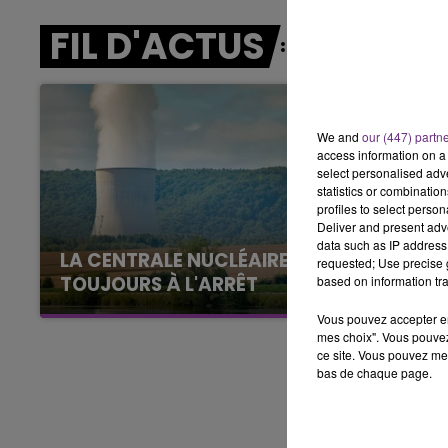
LE BEST OF DE LA FAMILLE
CHAMPAGNE FM
FIL D'ACTUS
We and
our (447) partn
access information on a 
select personalised ad
statistics or combinatio
profiles to select person
Deliver and present adv
data such as IP address 
LA CENTRALE NUCLÉAIRE DE CHOOZ
requested; Use precise g
TOUJOURS À L'ARRÊT
based on information tra
Cela fait déjà une semaine que la centrale
Vous pouvez accepter en 
nucléaire ardennaise est à l'arrêt. Une situation
mes choix". Vous pouvez
ce site. Vous pouvez met
justifiée par la sécheresse intense qui est
bas de chaque page.
toujours présente.