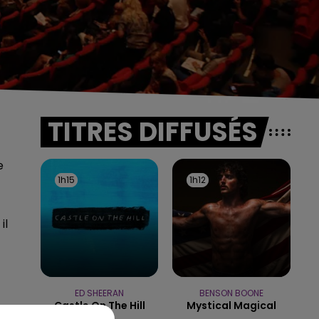
TITRES DIFFUSÉS
e
1h15
1h15
1h12
1h12
il
ED SHEERAN
BENSON BOONE
Castle On The Hill
Mystical Magical