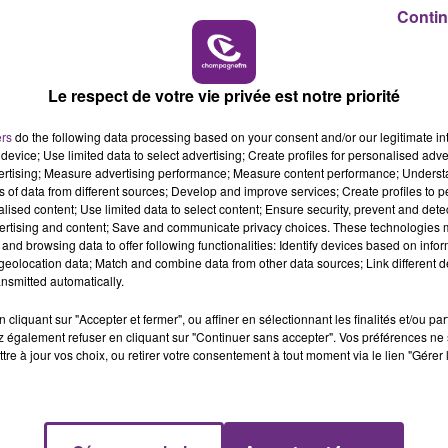
6h00 - 10h00
Contin
LA FAMILLE
Le respect de votre vie privée est notre priorité
ers
do the following data processing based on your consent and/or our legitimate int
device; Use limited data to select advertising; Create profiles for personalised adver
vertising; Measure advertising performance; Measure content performance; Unders
ns of data from different sources; Develop and improve services; Create profiles to 
alised content; Use limited data to select content; Ensure security, prevent and detect
ertising and content; Save and communicate privacy choices. These technologies
and browsing data to offer following functionalities: Identify devices based on infor
LE MAGASIN JOUÉCLUB DE REIMS FERME
eolocation data; Match and combine data from other data sources; Link different de
SES PORTES
nsmitted automatically.
C'était l'une des institutions du centre-ville
cliquant sur "Accepter et fermer", ou affiner en sélectionnant les finalités et/ou pa
rémois. Le magasin JouéClub est contraint de
 également refuser en cliquant sur "Continuer sans accepter". Vos préférences ne 
tre à jour vos choix, ou retirer votre consentement à tout moment via le lien "Gérer 
fermer ses portes.