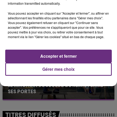
information transmitted automatically.
Vous pouvez accepter en cliquant sur "Accepter et fermer", ou affiner en
sélectionnant les finalités et/ou partenaires dans "Gérer mes choix".
LA CENTRALE NUCLÉAIRE DE CHOOZ
Vous pouvez également refuser en cliquant sur "Continuer sans
TOUJOURS À L'ARRÊT
accepter". Vos préférences ne s'appliqueront que pour ce site. Vous
Cela fait déjà une semaine que la centrale
pouvez mettre à jour vos choix, ou retirer votre consentement à tout
moment via le lien "Gérer les cookies" situé en bas de chaque page.
nucléaire ardennaise est à l'arrêt. Une situation
justifiée par la sécheresse intense qui est toujours
présente.
Accepter et fermer
Gérer mes choix
LE MAGASIN JOUÉCLUB DE REIMS FERME
SES PORTES
C'était l'une des institutions du centre-ville
rémois. Le magasin JouéClub est contraint de
fermer ses portes.
TITRES DIFFUSÉS