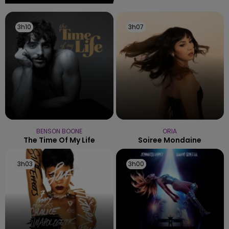
3h10
3h10
3h07
3h07
BENSON BOONE
ORIA
The Time Of My Life
Soiree Mondaine
3h03
3h03
3h00
3h00