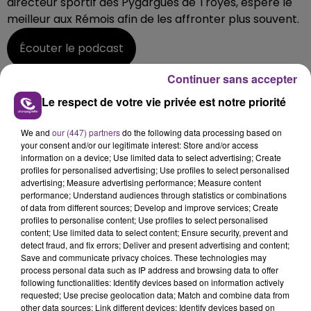
directeur sportif des Pygargues de Troyes, espère le
meilleur aux Rémois afin de les affronter plus souvent.
Écouter le podcast
Continuer sans accepter
Troyes est actuellement toujours en course pour la
1ere place de division 3 avant d'affronter
Le respect de votre vie privée est notre priorité
Strasbourg la semaine prochaine.
We and
our (447) partners
do the following data processing based on
Pour Reims, jeune promu cette année, il faudra se
your consent and/or our legitimate interest: Store and/or access
battre jusqu'à la dernière rencontre pour se
information on a device; Use limited data to select advertising; Create
profiles for personalised advertising; Use profiles to select personalised
maintenir.
advertising; Measure advertising performance; Measure content
performance; Understand audiences through statistics or combinations
of data from different sources; Develop and improve services; Create
FIL D'ACTUS
profiles to personalise content; Use profiles to select personalised
content; Use limited data to select content; Ensure security, prevent and
detect fraud, and fix errors; Deliver and present advertising and content;
Save and communicate privacy choices. These technologies may
process personal data such as IP address and browsing data to offer
following functionalities: Identify devices based on information actively
requested; Use precise geolocation data; Match and combine data from
other data sources; Link different devices; Identify devices based on