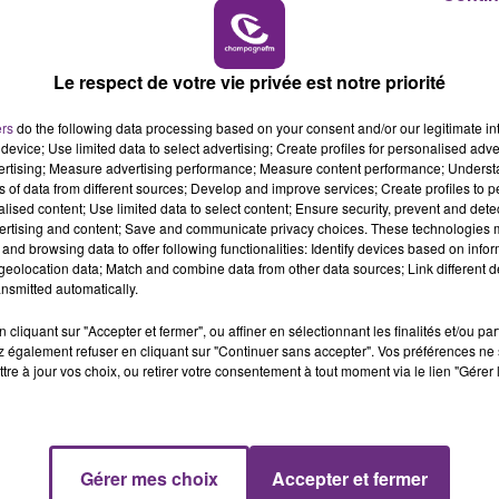
11h00 - 16h00
LE WEEK-END CHAMPAGNE FM
Le respect de votre vie privée est notre priorité
ers
do the following data processing based on your consent and/or our legitimate int
device; Use limited data to select advertising; Create profiles for personalised adver
vertising; Measure advertising performance; Measure content performance; Unders
ns of data from different sources; Develop and improve services; Create profiles to 
alised content; Use limited data to select content; Ensure security, prevent and detect
ertising and content; Save and communicate privacy choices. These technologies
and browsing data to offer following functionalities: Identify devices based on infor
LE MAGASIN JOUÉCLUB DE REIMS FERME
eolocation data; Match and combine data from other data sources; Link different de
SES PORTES
nsmitted automatically.
C'était l'une des institutions du centre-ville
cliquant sur "Accepter et fermer", ou affiner en sélectionnant les finalités et/ou pa
rémois. Le magasin JouéClub est contraint de
 également refuser en cliquant sur "Continuer sans accepter". Vos préférences ne 
fermer ses portes.
tre à jour vos choix, ou retirer votre consentement à tout moment via le lien "Gérer 
Gérer mes choix
Accepter et fermer
16h00 - 20h00