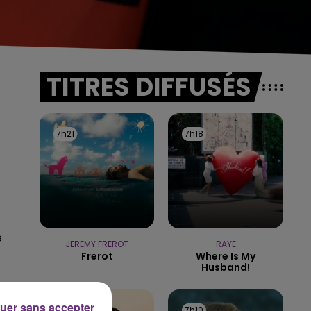
TITRES DIFFUSÉS
7h21
7h21
7h18
7h18
e
JEREMY FREROT
RAYE
Frerot
Where Is My
Husband!
uer sans accepter
7h15
7h15
7h10
7h10