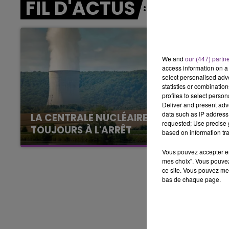
FIL D'ACTUS
7h00 - 11h00
BEST OF
We and
our (447) partn
access information on a 
select personalised ad
statistics or combinatio
profiles to select person
Deliver and present adv
data such as IP address 
LA CENTRALE NUCLÉAIRE DE CHOOZ
requested; Use precise g
TOUJOURS À L'ARRÊT
based on information tra
Cela fait déjà une semaine que la centrale
Vous pouvez accepter en 
nucléaire ardennaise est à l'arrêt. Une situation
mes choix". Vous pouvez
justifiée par la sécheresse intense qui est
ce site. Vous pouvez met
toujours présente.
bas de chaque page.
11h00 - 16h00