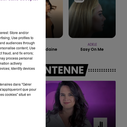
16h00 - 20h00
LE WEEK-END CHAMPAGNE FM
erest: Store and/or
tising; Use profiles to
tand audiences through
ORIA
ADELE
personalise content; Use
Soiree Mondaine
Easy On Me
 fraud, and fix errors;
 may process personal
mation actively
A L'ANTENNE
vices; Identify devices
rtenaires dans "Gérer
s'appliqueront que pour
les cookies" situé en
7h00 - 11h00