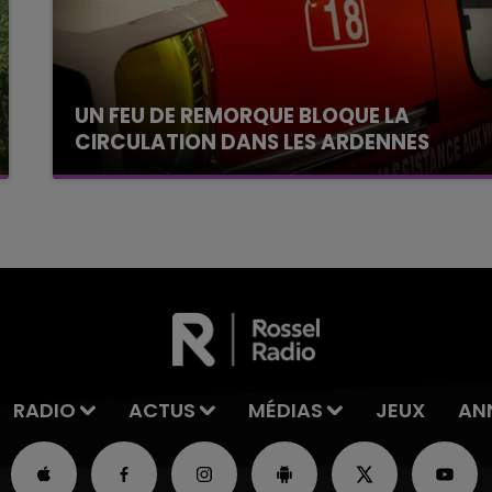
UN FEU DE REMORQUE BLOQUE LA
CIRCULATION DANS LES ARDENNES
Un feu de remorque s'est déclaré ce mercredi
en fin de matinée sur l'A34.
RADIO
ACTUS
MÉDIAS
JEUX
AN