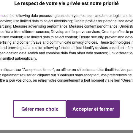
LE TICKET DE CAISSE
Le respect de votre vie privée est notre priorité
ers
do the following data processing based on your consent and/or our legitimate int
device; Use limited data to select advertising; Create profiles for personalised adver
vertising; Measure advertising performance; Measure content performance; Unders
ns of data from different sources; Develop and improve services; Create profiles to 
alised content; Use limited data to select content; Ensure security, prevent and detect
ertising and content; Save and communicate privacy choices. These technologies
and browsing data to offer following functionalities: Identify devices based on infor
eolocation data; Match and combine data from other data sources; Link different de
nsmitted automatically.
cliquant sur "Accepter et fermer", ou affiner en sélectionnant les finalités et/ou pa
 également refuser en cliquant sur "Continuer sans accepter". Vos préférences ne 
tre à jour vos choix, ou retirer votre consentement à tout moment via le lien "Gérer 
équipe japonaise a dû se contenter, cette fois, de la 2ème
Gérer mes choix
Accepter et fermer
Mille International, disputé aujourd'hui (lundi 18 mars) à