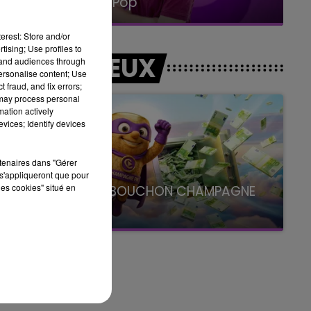
La Radio Pop
erest: Store and/or
tising; Use profiles to
LES JEUX
tand audiences through
personalise content; Use
 fraud, and fix errors;
 may process personal
mation actively
vices; Identify devices
rtenaires dans "Gérer
s'appliqueront que pour
les cookies" situé en
LE SUPER BOUCHON CHAMPAGNE
FM
avec La Famille Champagne FM, à 8H10