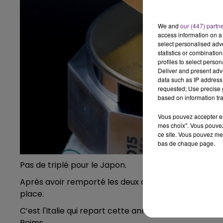
La Famille
We and
our (447) partn
access information on a 
select personalised ad
statistics or combinatio
profiles to select person
Deliver and present adv
data such as IP address 
requested; Use precise g
based on information tra
Vous pouvez accepter en 
mes choix". Vous pouvez
ce site. Vous pouvez met
bas de chaque page.
Pas de triplé pour le Japon.
Après avoir remporté les deux dernières éditions, l'
place.
C’est l'Italie qui repart cette année avec le trophée 
Reims.