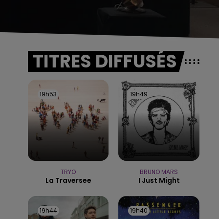
TITRES DIFFUSÉS
19h53
19h53
19h49
19h49
TRYO
BRUNO MARS
La Traversee
I Just Might
19h44
19h44
19h40
19h40