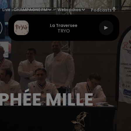
Live :
CHAMPAGNE FM
Webradios
Podcasts
La Traversee
TRYO
PHÉE MILLE