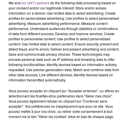
We and
our (447) partners
do the following data processing based on
C'était l'une des institutions du centre-ville
your consent and/or our legitimate interest: Store and/or access
rémois. Le magasin JouéClub est contraint de
information on a device; Use limited data to select advertising; Create
fermer ses portes.
profiles for personalised advertising; Use profiles to select personalised
TITRES DIFFUSÉS
advertising; Measure advertising performance; Measure content
performance; Understand audiences through statistics or combinations
of data from different sources; Develop and improve services; Create
profiles to personalise content; Use profiles to select personalised
15h07
15h07
15h04
15h04
content; Use limited data to select content; Ensure security, prevent and
detect fraud, and fix errors; Deliver and present advertising and content;
Save and communicate privacy choices. These technologies may
process personal data such as IP address and browsing data to offer
following functionalities: Identify devices based on information actively
requested; Use precise geolocation data; Match and combine data from
other data sources; Link different devices; Identify devices based on
information transmitted automatically.
Vous pouvez accepter en cliquant sur "Accepter et fermer", ou affiner en
sélectionnant les finalités et/ou partenaires dans "Gérer mes choix".
OFENBACH & STARSAILOR
CALOGERO
Vous pouvez également refuser en cliquant sur "Continuer sans
Four To The Floor
En Apesanteur
accepter". Vos préférences ne s'appliqueront que pour ce site. Vous
pouvez mettre à jour vos choix, ou retirer votre consentement à tout
15h01
15h01
14h58
14h58
moment via le lien "Gérer les cookies" situé en bas de chaque page.