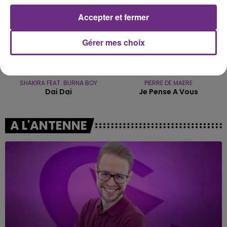
Accepter et fermer
Gérer mes choix
SHAKIRA FEAT. BURNA BOY
PIERRE DE MAERE
Dai Dai
Je Pense A Vous
A L'ANTENNE