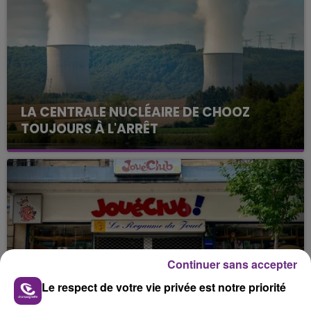
LA CENTRALE NUCLÉAIRE DE CHOOZ
TOUJOURS À L'ARRÊT
Cela fait déjà une semaine que la centrale
nucléaire ardennaise est à l'arrêt. Une situation
justifiée par la sécheresse intense qui est toujours
présente.
Continuer sans accepter
LE MAGASIN JOUÉCLUB DE REIMS FERME
Le respect de votre vie privée est notre priorité
SES PORTES